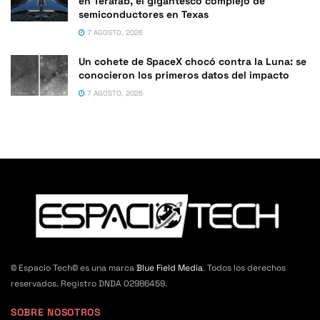
en Terafab, el gigantesco complejo de
semiconductores en Texas
7 AGOSTO, 2026
Un cohete de SpaceX chocó contra la Luna: se
conocieron los primeros datos del impacto
7 AGOSTO, 2026
© Espacio Tech© es una marca
Blue Field Media
. Todos los derechos
reservados. Registro DNDA 02986459.
SOBRE NOSOTROS