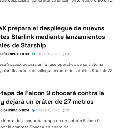
a aeroespacial al concretar su lanzamiento número 90 en ...
X prepara el despliegue de nuevos
ites Starlink mediante lanzamientos
ales de Starship
CIÓN ESPACIO TECH
5 AGOSTO, 2026
0
esa SpaceX avanza en la fase operativa de su sistema
, planificando el despliegue directo de satélites Starlink V3
tapa de Falcon 9 chocará contra la
y dejará un cráter de 27 metros
CIÓN ESPACIO TECH
4 AGOSTO, 2026
0
o inerte de la segunda etapa de un cohete Falcon 9,
por la empresa SpaceX en enero de ...