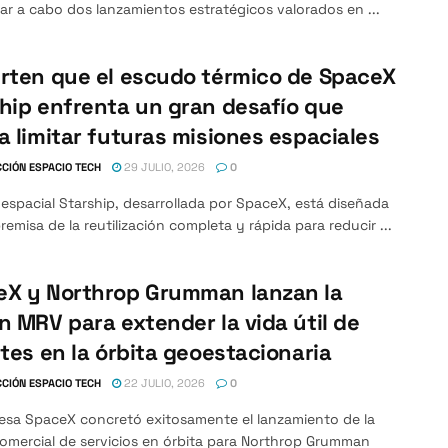
var a cabo dos lanzamientos estratégicos valorados en ...
rten que el escudo térmico de SpaceX
hip enfrenta un gran desafío que
a limitar futuras misiones espaciales
CIÓN ESPACIO TECH
29 JULIO, 2026
0
espacial Starship, desarrollada por SpaceX, está diseñada
premisa de la reutilización completa y rápida para reducir ...
eX y Northrop Grumman lanzan la
n MRV para extender la vida útil de
ites en la órbita geoestacionaria
CIÓN ESPACIO TECH
22 JULIO, 2026
0
esa SpaceX concretó exitosamente el lanzamiento de la
omercial de servicios en órbita para Northrop Grumman