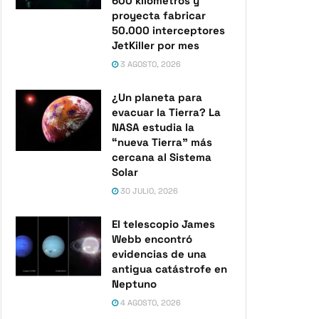
600 kilómetros y
proyecta fabricar
50.000 interceptores
JetKiller por mes
3 AGOSTO, 2026
¿Un planeta para
evacuar la Tierra? La
NASA estudia la
“nueva Tierra” más
cercana al Sistema
Solar
30 JULIO, 2026
El telescopio James
Webb encontró
evidencias de una
antigua catástrofe en
Neptuno
4 AGOSTO, 2026