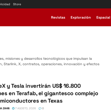
licidad
Store
Revistas
Exploración
Espacial
tes, misiones y desarrollos tecnológicos que impulsan la
n, Starlink, X, contratos, operaciones, innovación y efectos
X y Tesla invertirán US$ 16.800
nes en Terafab, el gigantesco complejo
emiconductores en Texas
A ZAHN
7 AGOSTO, 2026
0