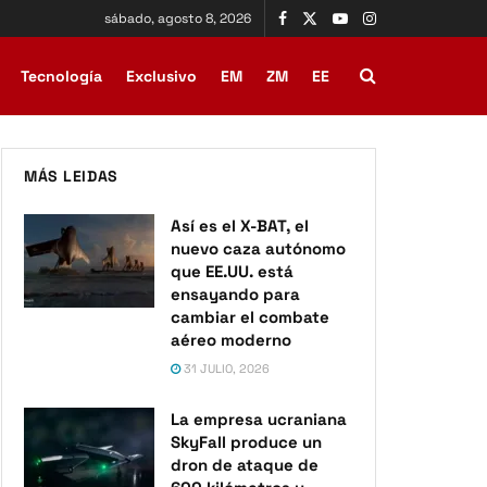
sábado, agosto 8, 2026
Tecnología
Exclusivo
EM
ZM
EE
MÁS LEIDAS
Así es el X-BAT, el
nuevo caza autónomo
que EE.UU. está
ensayando para
cambiar el combate
aéreo moderno
31 JULIO, 2026
La empresa ucraniana
SkyFall produce un
dron de ataque de