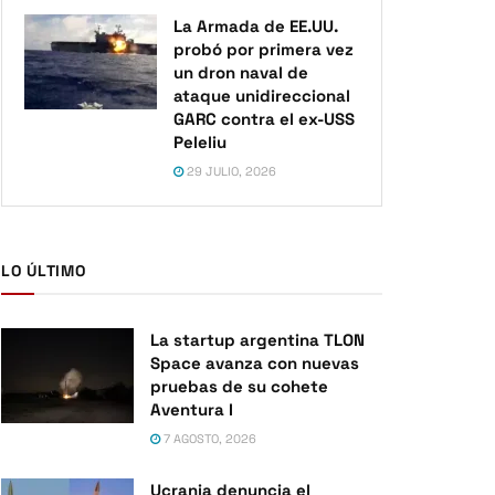
La Armada de EE.UU.
probó por primera vez
un dron naval de
ataque unidireccional
GARC contra el ex-USS
Peleliu
29 JULIO, 2026
LO ÚLTIMO
La startup argentina TLON
Space avanza con nuevas
pruebas de su cohete
Aventura I
7 AGOSTO, 2026
Ucrania denuncia el