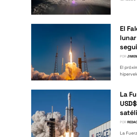
El Fa
lunar
segui
POR
JIMEN
El próxi
hipervel
La Fu
USD$ 
satél
POR
REDAC
La Fuer