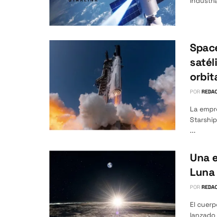
industri
Space
satél
orbit
POR
REDAC
La empr
Starship
...
Una e
Luna 
POR
REDAC
El cuerp
lanzado 