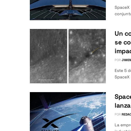
SpaceX 
conjunta
Un co
se co
impa
POR
JIMEN
Este 5 
SpaceX 
Spac
lanz
POR
REDAC
La empr