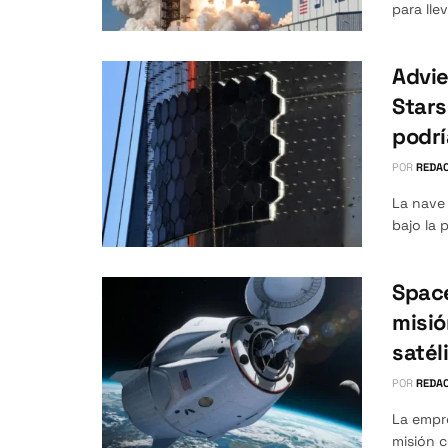
para lle
Advie
Stars
podrí
POR
REDAC
La nave 
bajo la 
Spac
misió
satél
POR
REDAC
La empr
misión c