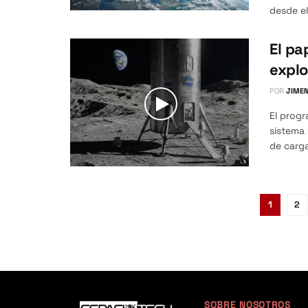
desde el 
El pa
explo
POR
JIMEN
El progr
sistema
de carga
1
2
SOBRE NOSOTROS