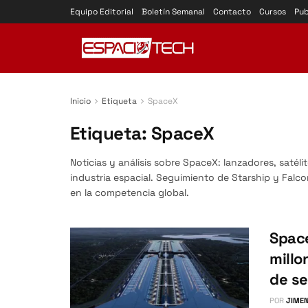
Equipo Editorial
Boletín Semanal
Contacto
Cursos
Pub
Inicio
Etiqueta
SpaceX
Etiqueta:
SpaceX
Noticias y análisis sobre SpaceX: lanzadores, satéli
industria espacial. Seguimiento de Starship y Falco
en la competencia global.
Space
millo
de s
POR
JIMEN