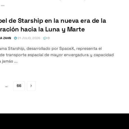
...
pel de Starship en la nueva era de la
ración hacia la Luna y Marte
A ZAHN
21 JULIO, 2026
0
ama Starship, desarrollado por SpaceX, representa el
 de transporte espacial de mayor envergadura y capacidad
 jamás ...
…
66