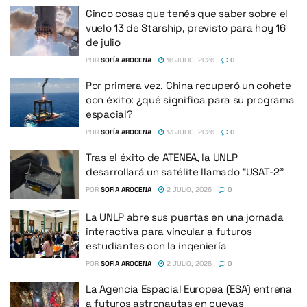
Cinco cosas que tenés que saber sobre el
vuelo 13 de Starship, previsto para hoy 16
de julio
POR
SOFÍA AROCENA
16 JULIO, 2026
0
Por primera vez, China recuperó un cohete
con éxito: ¿qué significa para su programa
espacial?
POR
SOFÍA AROCENA
13 JULIO, 2026
0
Tras el éxito de ATENEA, la UNLP
desarrollará un satélite llamado “USAT-2”
POR
SOFÍA AROCENA
2 JULIO, 2026
0
La UNLP abre sus puertas en una jornada
interactiva para vincular a futuros
estudiantes con la ingeniería
POR
SOFÍA AROCENA
2 JULIO, 2026
0
La Agencia Espacial Europea (ESA) entrena
a futuros astronautas en cuevas