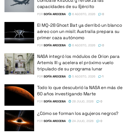
combate KVD002 y refuerza las
capacidades de su Ejército
POR
SOFÍA AROCENA
6 AGOSTO, 2026
0
El MQ-28 Ghost Bat ya derribó un blanco
aéreo con un misil: Australia prepara su
primer caza autónomo
POR
SOFÍA AROCENA
6 AGOSTO, 2026
0
NASA integró los módulos de Orion para
Artemis III y acelera el próximo vuelo
tripulado de su programa lunar
POR
SOFÍA AROCENA
5 AGOSTO, 2026
1
Todo lo que descubrió la NASA en más de
60 años investigando Marte
POR
SOFÍA AROCENA
28 JULIO, 2026
0
¿Cómo se forman los agujeros negros?
POR
SOFÍA AROCENA
24 JULIO, 2026
0