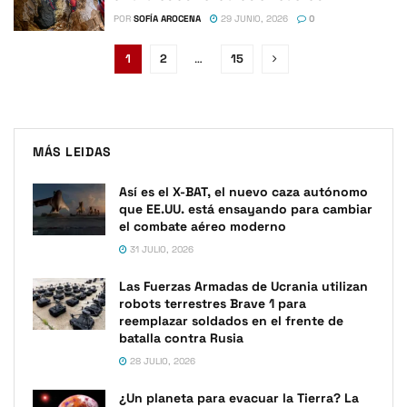
POR
SOFÍA AROCENA
29 JUNIO, 2026
0
1
2
…
15
MÁS LEIDAS
Así es el X-BAT, el nuevo caza autónomo
que EE.UU. está ensayando para cambiar
el combate aéreo moderno
31 JULIO, 2026
Las Fuerzas Armadas de Ucrania utilizan
robots terrestres Brave 1 para
reemplazar soldados en el frente de
batalla contra Rusia
28 JULIO, 2026
¿Un planeta para evacuar la Tierra? La