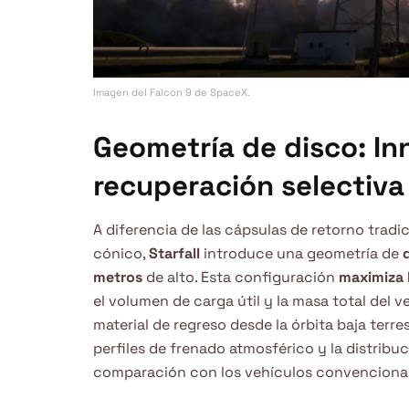
Imagen del Falcon 9 de SpaceX.
Geometría de disco: In
recuperación selectiva
A diferencia de las cápsulas de retorno tradi
cónico,
Starfall
introduce una geometría de
metros
de alto. Esta configuración
maximiza l
el volumen de carga útil y la masa total del 
material de regreso desde la órbita baja terr
perfiles de frenado atmosférico y la distribu
comparación con los vehículos convencional