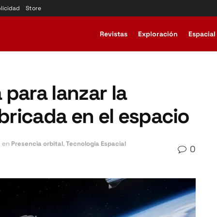
licidad
Store
Revistas
Exploración
Espacial
para lanzar la
abricada en el espacio
en
Presencia orbital
,
Tecnología Espacial
0