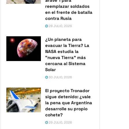
Brave 1 para
reemplazar soldados
en el frente de batalla
contra Rusia
28 JULIO, 2026
¿Un planeta para
evacuar la Tierra? La
NASA estudia la
“nueva Tierra” más
cercana al Sistema
Solar
30 JULIO, 2026
El proyecto Tronador
sigue detenido: ¿vale
la pena que Argentina
desarrolle su propio
cohete?
29 JULIO, 2026