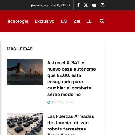
jueves, agosto 6, 2026
Tecnología
Exclusivo
EM
ZM
EE
MÁS LEIDAS
Así es el X-BAT, el
nuevo caza autónomo
que EE.UU. está
ensayando para
cambiar el combate
aéreo moderno
31 JULIO, 2026
Las Fuerzas Armadas
de Ucrania utilizan
robots terrestres