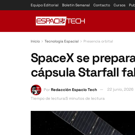
Equipo Editorial
Boletín Semanal
Contacto
Cursos
Pub
Inicio
Tecnología Espacial
Presencia orbital
SpaceX se prepara 
cápsula Starfall f
Por
Redacción Espacio Tech
22 junio, 2026
Tiempo de lectura:5 minutos de lectura