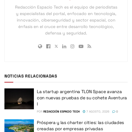
Redacción Espacio Tech es el equipo de periodistas
y especialistas del portal, enfocado en tecnología,
innovación, ciberseguridad y sector espacial, con
énfasis en el cruce entre desarrollo tecnológico,
defensa y seguridad.
NOTICIAS RELACIONADAS
La startup argentina TLON Space avanza
con nuevas pruebas de su cohete Aventura
I
POR
REDACCIÓN ESPACIO TECH
7 AGOSTO, 2026
0
Próspera y las charter cities: las ciudades
creadas por empresas privadas