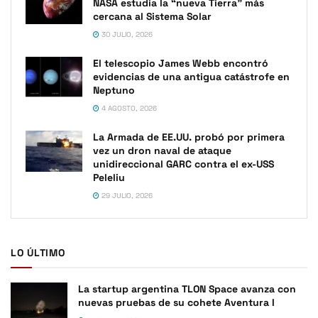
NASA estudia la “nueva Tierra” más
cercana al Sistema Solar
30 JULIO, 2026
El telescopio James Webb encontró
evidencias de una antigua catástrofe en
Neptuno
4 AGOSTO, 2026
La Armada de EE.UU. probó por primera
vez un dron naval de ataque
unidireccional GARC contra el ex-USS
Peleliu
29 JULIO, 2026
LO ÚLTIMO
La startup argentina TLON Space avanza con
nuevas pruebas de su cohete Aventura I