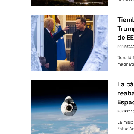
Tiemb
Trump
de EE
POR
REDAC
Donald T
magnates
La c
reaba
Espac
POR
REDAC
La misió
Estación