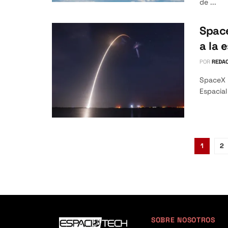
de ...
Space
a la 
POR
REDAC
SpaceX l
Espacial
1
2
SOBRE NOSOTROS