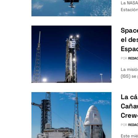
La NASA 
Estación
Space
el de
Espac
POR
REDAC
La misió
(ISS) se
La cá
Cañav
Crew-
POR
REDAC
Este mié