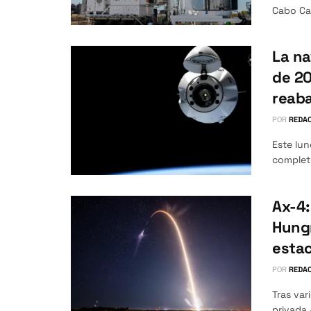
Cabo Cañ
La na
de 20
reaba
POR
REDAC
Este lu
completó
Ax-4:
Hungr
estac
POR
REDAC
Tras var
privada