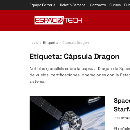
Equipo Editorial
Boletín Semanal
Contacto
Cursos
Pub
Inicio
Etiqueta
Cápsula Dragon
Etiqueta:
Cápsula Dragon
Noticias y análisis sobre la cápsula Dragon de Spac
de vuelos, certificaciones, operaciones con la Esta
sistema.
Space
Starf
POR
REDAC
El próxi