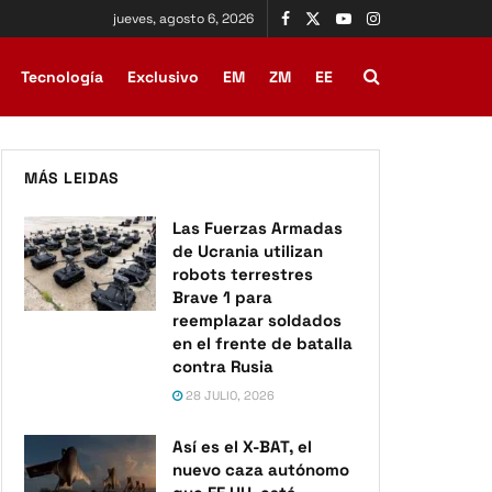
jueves, agosto 6, 2026
Tecnología
Exclusivo
EM
ZM
EE
MÁS LEIDAS
Las Fuerzas Armadas
de Ucrania utilizan
robots terrestres
Brave 1 para
reemplazar soldados
en el frente de batalla
contra Rusia
28 JULIO, 2026
Así es el X-BAT, el
nuevo caza autónomo