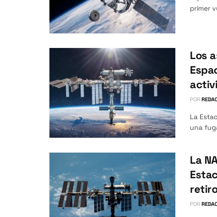
primer v
Los a
Espac
activ
POR
REDAC
La Estac
una fuga
La NA
Estac
retir
POR
REDAC