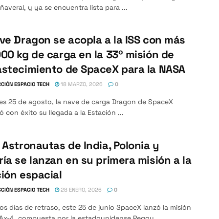
averal, y ya se encuentra lista para ...
ve Dragon se acopla a la ISS con más
00 kg de carga en la 33º misión de
stecimiento de SpaceX para la NASA
CIÓN ESPACIO TECH
18 MARZO, 2026
0
nes 25 de agosto, la nave de carga Dragon de SpaceX
 con éxito su llegada a la Estación ...
 Astronautas de India, Polonia y
ía se lanzan en su primera misión a la
ión espacial
CIÓN ESPACIO TECH
28 ENERO, 2026
0
ios días de retraso, este 25 de junio SpaceX lanzó la misión
 Ax-4, compuesta por la estadounidense Peggy ...