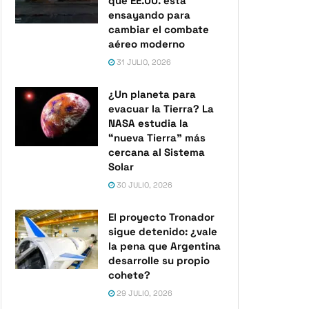
que EE.UU. está
ensayando para
cambiar el combate
aéreo moderno
31 JULIO, 2026
¿Un planeta para
evacuar la Tierra? La
NASA estudia la
“nueva Tierra” más
cercana al Sistema
Solar
30 JULIO, 2026
El proyecto Tronador
sigue detenido: ¿vale
la pena que Argentina
desarrolle su propio
cohete?
29 JULIO, 2026