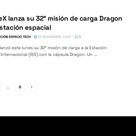
X lanza su 32° misión de carga Dragon
estación espacial
CIÓN ESPACIO TECH
30 NOVIEMBRE, 2025
0
anzó este lunes su 32° misión de carga a la Estación
 Internacional (ISS) con la cápsula Dragon. Un ...
…
6