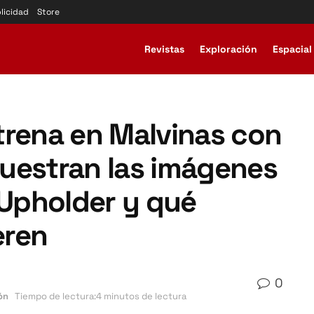
licidad
Store
Revistas
Exploración
Espacial
trena en Malvinas con
uestran las imágenes
 Upholder y qué
eren
0
ón
Tiempo de lectura:4 minutos de lectura