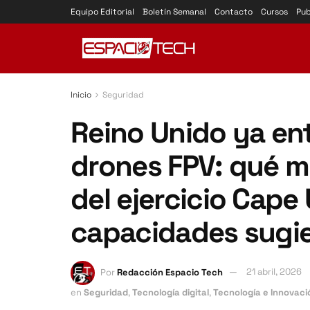
Equipo Editorial
Boletín Semanal
Contacto
Cursos
Pub
Inicio
Seguridad
Reino Unido ya en
drones FPV: qué m
del ejercicio Cape
capacidades sugi
Por
Redacción Espacio Tech
21 abril, 2026
en
Seguridad
,
Tecnología digital
,
Tecnología e Innovaci