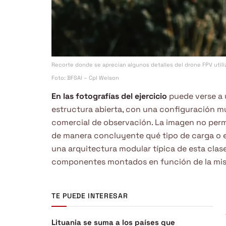
Recorte donde se aprecian algunos detalles del drone FPV utili
Foto: BFSAI – Cpl Welson
En las fotografías del ejercicio
puede verse a 
estructura abierta, con una configuración 
comercial de observación. La imagen no perm
de manera concluyente qué tipo de carga o eq
una arquitectura modular típica de esta clase
componentes montados en función de la mis
TE PUEDE INTERESAR
Lituania se suma a los países que