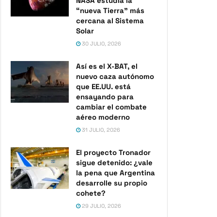
NASA estudia la
“nueva Tierra” más
cercana al Sistema
Solar
30 JULIO, 2026
Así es el X-BAT, el
nuevo caza autónomo
que EE.UU. está
ensayando para
cambiar el combate
aéreo moderno
31 JULIO, 2026
El proyecto Tronador
sigue detenido: ¿vale
la pena que Argentina
desarrolle su propio
cohete?
29 JULIO, 2026