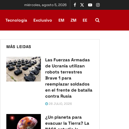
miércoles, agosto 5, 2026
Tecnología
Exclusivo
EM
ZM
EE
MÁS LEIDAS
Las Fuerzas Armadas
de Ucrania utilizan
robots terrestres
Brave 1 para
reemplazar soldados
en el frente de batalla
contra Rusia
28 JULIO, 2026
¿Un planeta para
evacuar la Tierra? La