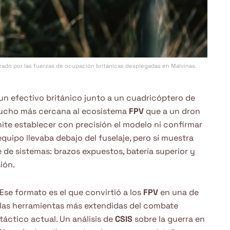
zado por las fuerzas de ocupación británicas desplegadas en Malvinas.
un efectivo británico junto a un cuadricóptero de
mucho más cercana al ecosistema
FPV
que a un dron
ite establecer con precisión el modelo ni confirmar
uipo llevaba debajo del fuselaje, pero sí muestra
 de sistemas: brazos expuestos, batería superior y
ión.
Ese formato es el que convirtió a los
FPV
en una de
las herramientas más extendidas del combate
táctico actual. Un análisis de
CSIS
sobre la guerra en