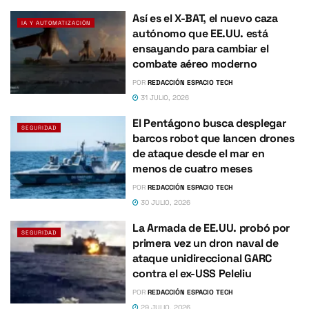
Así es el X-BAT, el nuevo caza
IA Y AUTOMATIZACIÓN
autónomo que EE.UU. está
ensayando para cambiar el
combate aéreo moderno
POR
REDACCIÓN ESPACIO TECH
31 JULIO, 2026
El Pentágono busca desplegar
SEGURIDAD
barcos robot que lancen drones
de ataque desde el mar en
menos de cuatro meses
POR
REDACCIÓN ESPACIO TECH
30 JULIO, 2026
La Armada de EE.UU. probó por
SEGURIDAD
primera vez un dron naval de
ataque unidireccional GARC
contra el ex-USS Peleliu
POR
REDACCIÓN ESPACIO TECH
29 JULIO, 2026