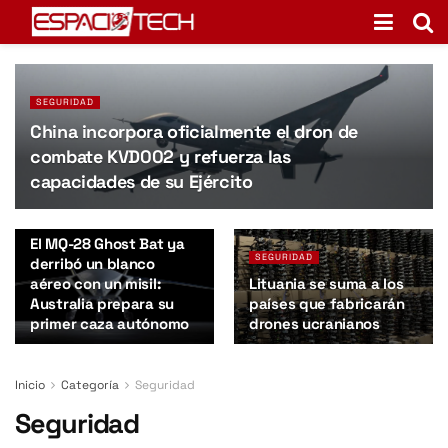
SEGURIDAD
China incorpora oficialmente el dron de
combate KVD002 y refuerza las
capacidades de su Ejército
SEGURIDAD
El MQ-28 Ghost Bat ya
SEGURIDAD
derribó un blanco
aéreo con un misil:
Lituania se suma a los
Australia prepara su
países que fabricarán
primer caza autónomo
drones ucranianos
Inicio
Categoría
Seguridad
Seguridad