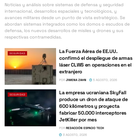
Noticias y análisis sobre sistemas de defensa y seguridad
internacional, desarrollos espaciales y tecnológicos, y
avances militares desde un punto de vista estratégico. Se
abordan sistemas integrados como los domos o escudos de
defensa, los nuevos desarrollos de misiles y drones y sus
respectivas contramedidas.
La Fuerza Aérea de EE.UU.
SEGURIDAD
confirmó el despliegue de armas
láser CLWS en operaciones en el
extranjero
POR
JIMENA ZAHN
5 AGOSTO, 2026
La empresa ucraniana SkyFall
SEGURIDAD
produce un dron de ataque de
600 kilómetros y proyecta
fabricar 50.000 interceptores
JetKiller por mes
POR
REDACCIÓN ESPACIO TECH
3 AGOSTO, 2026