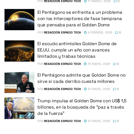
POR
REDACCIÓN ESPACIO TECH
17 MARZO, 2026
0
El Pentágono se enfrenta a un problema
con los interceptores de fase temprana
que pensaba para el Golden Dome
POR
REDACCIÓN ESPACIO TECH
4 FEBRERO, 2026
0
El escudo antimisiles Golden Dome de
EE.UU. cumple un año con avances
limitados y trabas técnicas
POR
REDACCIÓN ESPACIO TECH
31 ENERO, 2026
0
El Pentágono admite que Golden Dome no
sirve si cada derribo cuesta millones
POR
REDACCIÓN ESPACIO TECH
31 ENERO, 2026
0
Trump impulsa el Golden Dome con US$ 1,5
billones, en la búsqueda de “paz a través
de la fuerza”
POR
REDACCIÓN ESPACIO TECH
31 ENERO, 2026
0