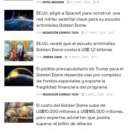
POR
SOFÍA AROCENA
8 JUNIO, 2026
0
EE.UU. eligió a SpaceX para construir una
red militar satelital clave para su escudo
antimisiles Golden Dome
POR
REDACCIÓN ESPACIO TECH
27 MAYO, 2026
0
EE.UU. reveló que el escudo antimisiles
Golden Dome costará US$ 1,2 billones
POR
JIMENA ZAHN
13 MAYO, 2026
1
El pedido presupuestario de Trump para el
Golden Dome depende casi por completo
de fondos especiales y expone la
fragilidad financiera del programa
POR
REDACCIÓN ESPACIO TECH
6 ABRIL, 2026
0
El costo del Golden Dome sube de
US$10.000 millones a US$185.000 millones,
pero expertos advierten que podría
superar el billón de dólares