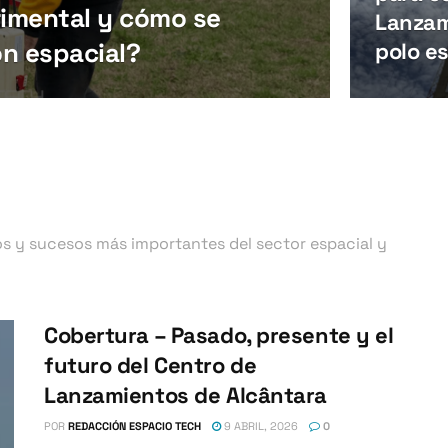
rimental y cómo se
Lanzam
ón espacial?
polo e
os y sucesos más importantes del sector espacial y
Cobertura – Pasado, presente y el
futuro del Centro de
Lanzamientos de Alcântara
POR
REDACCIÓN ESPACIO TECH
9 ABRIL, 2026
0