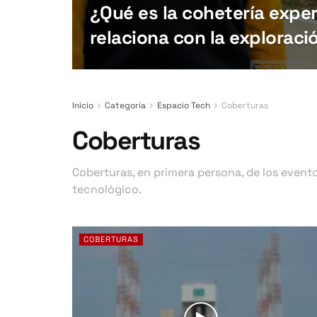
¿Qué es la cohetería expe
relaciona con la exploraci
Inicio
Categoría
Espacio Tech
Coberturas
Coberturas
Coberturas, en primera persona, de los event
tecnológico.
COBERTURAS