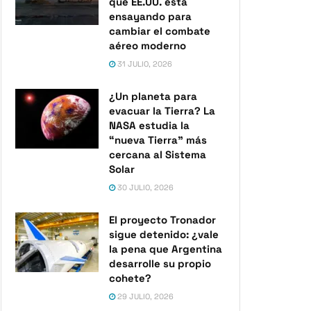
que EE.UU. está
ensayando para
cambiar el combate
aéreo moderno
31 JULIO, 2026
¿Un planeta para
evacuar la Tierra? La
NASA estudia la
“nueva Tierra” más
cercana al Sistema
Solar
30 JULIO, 2026
El proyecto Tronador
sigue detenido: ¿vale
la pena que Argentina
desarrolle su propio
cohete?
29 JULIO, 2026