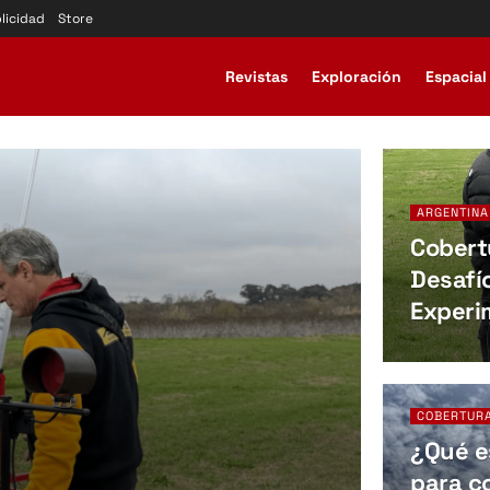
licidad
Store
Revistas
Exploración
Espacial
ARGENTINA
Cobertu
Desafí
Experi
COBERTUR
¿Qué e
para co