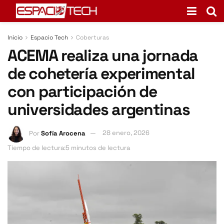
Inicio
Espacio Tech
Coberturas
ACEMA realiza una jornada
de cohetería experimental
con participación de
universidades argentinas
Por
Sofía Arocena
28 enero, 2026
Tiempo de lectura:5 minutos de lectura