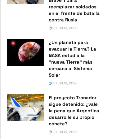
Brave 1 para
reemplazar soldados
en el frente de batalla
contra Rusia
28 JULIO, 2026
¿Un planeta para
evacuar la Tierra? La
NASA estudia la
“nueva Tierra” más
cercana al Sistema
Solar
30 JULIO, 2026
El proyecto Tronador
sigue detenido: ¿vale
la pena que Argentina
desarrolle su propio
cohete?
29 JULIO, 2026