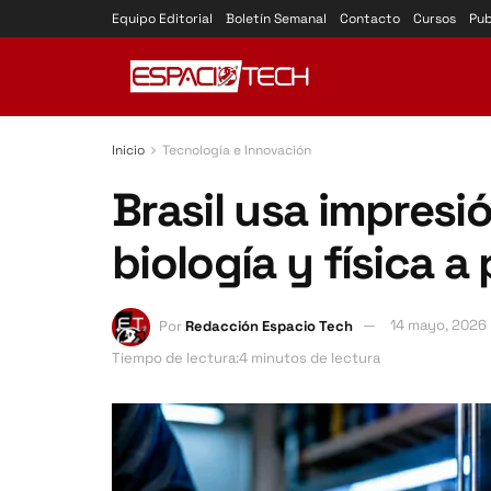
Equipo Editorial
Boletín Semanal
Contacto
Cursos
Pub
Inicio
Tecnología e Innovación
Brasil usa impresi
biología y física 
Por
Redacción Espacio Tech
14 mayo, 2026
Tiempo de lectura:4 minutos de lectura