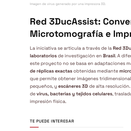
Imagen de virus generado por una impresora 3D.
Red 3DucAssist: Conve
Microtomografía e Imp
La iniciativa se articula a través de la
Red 3Du
laboratorios
de investigación en
Brasil
. A dif
este proyecto no se basa en adaptaciones ma
de réplicas exactas
obtenidas mediante
micr
que permite obtener imágenes tridimensionale
pequeños, y
escáneres 3D
de alta resolución.
de
virus, bacterias y tejidos celulares
, trasla
impresión física.
TE PUEDE INTERESAR