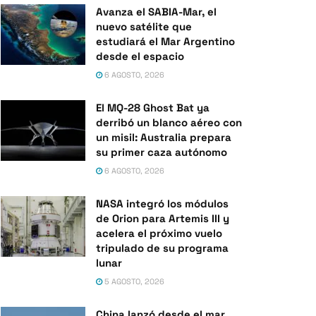
Avanza el SABIA-Mar, el
nuevo satélite que
estudiará el Mar Argentino
desde el espacio
6 AGOSTO, 2026
El MQ-28 Ghost Bat ya
derribó un blanco aéreo con
un misil: Australia prepara
su primer caza autónomo
6 AGOSTO, 2026
NASA integró los módulos
de Orion para Artemis III y
acelera el próximo vuelo
tripulado de su programa
lunar
5 AGOSTO, 2026
China lanzó desde el mar