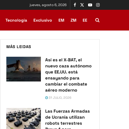
jueves, agosto 6, 2026
Tecnología
Exclusivo
EM
ZM
EE
MÁS LEIDAS
Así es el X-BAT, el
nuevo caza autónomo
que EE.UU. está
ensayando para
cambiar el combate
aéreo moderno
31 JULIO, 2026
Las Fuerzas Armadas
de Ucrania utilizan
robots terrestres