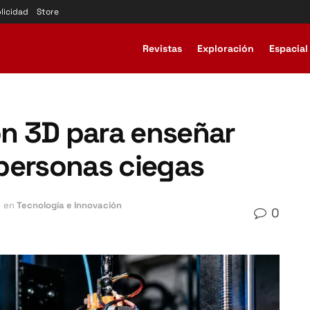
licidad
Store
Revistas
Exploración
Espacial
ón 3D para enseñar
a personas ciegas
en
Tecnología e Innovación
0