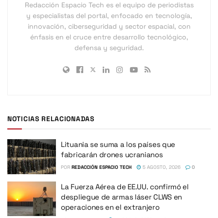
Redacción Espacio Tech es el equipo de periodistas
y especialistas del portal, enfocado en tecnología,
innovación, ciberseguridad y sector espacial, con
énfasis en el cruce entre desarrollo tecnológico,
defensa y seguridad.
NOTICIAS RELACIONADAS
Lituania se suma a los países que
fabricarán drones ucranianos
POR
REDACCIÓN ESPACIO TECH
5 AGOSTO, 2026
0
La Fuerza Aérea de EE.UU. confirmó el
despliegue de armas láser CLWS en
operaciones en el extranjero