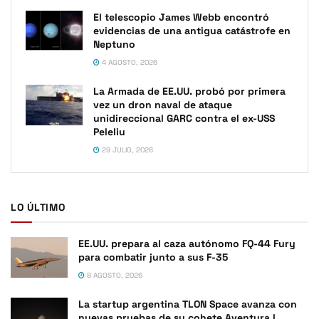
El telescopio James Webb encontró
evidencias de una antigua catástrofe en
Neptuno
4 AGOSTO, 2026
La Armada de EE.UU. probó por primera
vez un dron naval de ataque
unidireccional GARC contra el ex-USS
Peleliu
29 JULIO, 2026
LO ÚLTIMO
EE.UU. prepara al caza autónomo FQ-44 Fury
para combatir junto a sus F-35
8 AGOSTO, 2026
La startup argentina TLON Space avanza con
nuevas pruebas de su cohete Aventura I