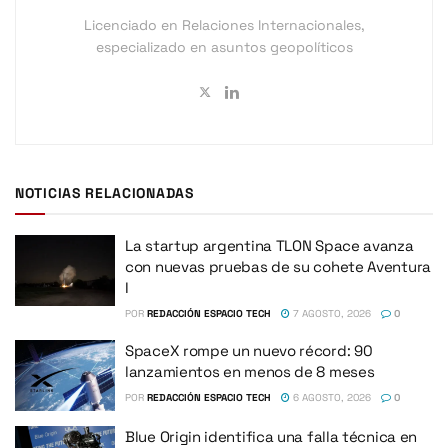
Licenciado en Relaciones Internacionales,
especializado en asuntos geopolíticos
NOTICIAS RELACIONADAS
La startup argentina TLON Space avanza
con nuevas pruebas de su cohete Aventura
I
POR
REDACCIÓN ESPACIO TECH
7 AGOSTO, 2026
0
SpaceX rompe un nuevo récord: 90
lanzamientos en menos de 8 meses
POR
REDACCIÓN ESPACIO TECH
6 AGOSTO, 2026
0
Blue Origin identifica una falla técnica en