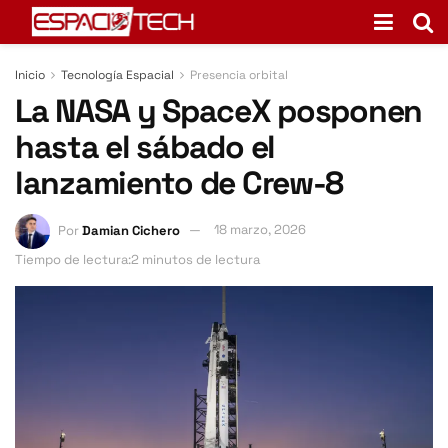
Inicio
Tecnología Espacial
Presencia orbital
La NASA y SpaceX posponen
hasta el sábado el
lanzamiento de Crew-8
Por
Damian Cichero
18 marzo, 2026
Tiempo de lectura:2 minutos de lectura