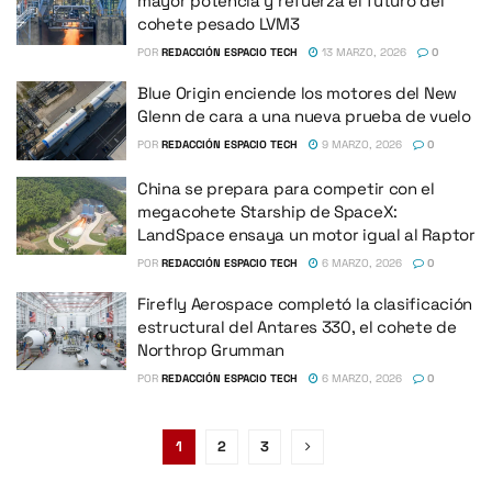
mayor potencia y refuerza el futuro del
cohete pesado LVM3
POR
REDACCIÓN ESPACIO TECH
13 MARZO, 2026
0
Blue Origin enciende los motores del New
Glenn de cara a una nueva prueba de vuelo
POR
REDACCIÓN ESPACIO TECH
9 MARZO, 2026
0
China se prepara para competir con el
megacohete Starship de SpaceX:
LandSpace ensaya un motor igual al Raptor
POR
REDACCIÓN ESPACIO TECH
6 MARZO, 2026
0
Firefly Aerospace completó la clasificación
estructural del Antares 330, el cohete de
Northrop Grumman
POR
REDACCIÓN ESPACIO TECH
6 MARZO, 2026
0
1
2
3