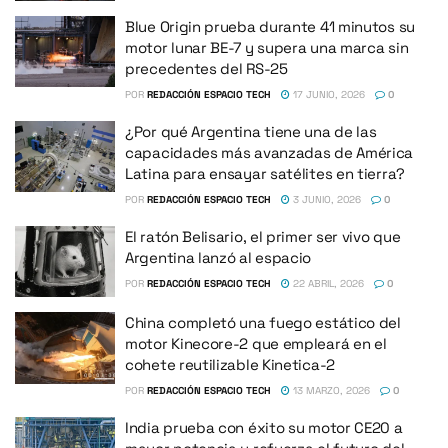
Blue Origin prueba durante 41 minutos su
motor lunar BE-7 y supera una marca sin
precedentes del RS-25
POR
REDACCIÓN ESPACIO TECH
17 JUNIO, 2026
0
¿Por qué Argentina tiene una de las
capacidades más avanzadas de América
Latina para ensayar satélites en tierra?
POR
REDACCIÓN ESPACIO TECH
3 JUNIO, 2026
0
El ratón Belisario, el primer ser vivo que
Argentina lanzó al espacio
POR
REDACCIÓN ESPACIO TECH
22 ABRIL, 2026
0
China completó una fuego estático del
motor Kinecore-2 que empleará en el
cohete reutilizable Kinetica-2
POR
REDACCIÓN ESPACIO TECH
13 MARZO, 2026
0
India prueba con éxito su motor CE20 a