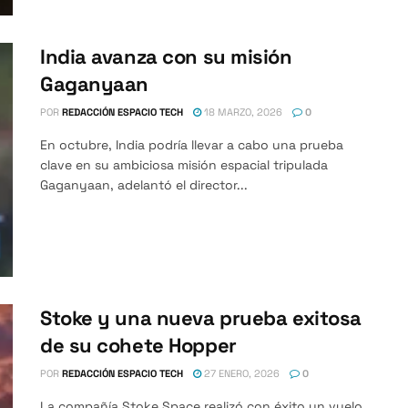
India avanza con su misión
Gaganyaan
POR
REDACCIÓN ESPACIO TECH
18 MARZO, 2026
0
En octubre, India podría llevar a cabo una prueba
clave en su ambiciosa misión espacial tripulada
Gaganyaan, adelantó el director...
Stoke y una nueva prueba exitosa
de su cohete Hopper
POR
REDACCIÓN ESPACIO TECH
27 ENERO, 2026
0
La compañía Stoke Space realizó con éxito un vuelo