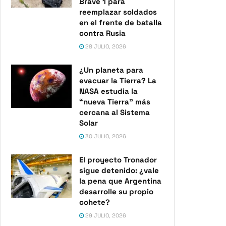
Brave 1 para
reemplazar soldados
en el frente de batalla
contra Rusia
28 JULIO, 2026
¿Un planeta para
evacuar la Tierra? La
NASA estudia la
“nueva Tierra” más
cercana al Sistema
Solar
30 JULIO, 2026
El proyecto Tronador
sigue detenido: ¿vale
la pena que Argentina
desarrolle su propio
cohete?
29 JULIO, 2026