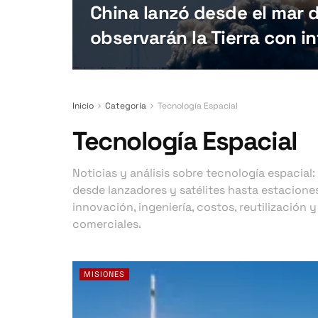
China lanzó desde el mar d
observarán la Tierra con int
Inicio
Categoría
Tecnología Espacial
Tecnología Espacial
Noticias y análisis sobre tecnología espacial:
desde lanzadores y satélites hasta estaciones
innovación, ingeniería, costos, reutilización
comerciales.
MISIONES