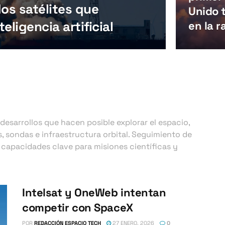
os satélites que
Unido t
eligencia artificial
en la 
 desarrollos que hacen posible explorar el espacio,
, sondas e infraestructura orbital. Seguimiento de
 y capacidades clave para misiones científicas y
Intelsat y OneWeb intentan
competir con SpaceX
POR
REDACCIÓN ESPACIO TECH
27 ENERO, 2026
0