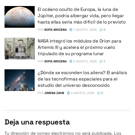
El océano oculto de Europa, la luna de
Júpiter, podría albergar vida, pero llegar
hasta ellas sería más difícil de lo previsto
POR
SOFÍA AROCENA
7 AGOSTO, 2026
0
NASA integró los módulos de Orion para
Artemis III y acelera el próximo vuelo
tripulado de su programa lunar
POR
SOFÍA AROCENA
5 AGOSTO, 2026
1
¿Dónde se esconden los aliens? El análisis
de las tecnofirmas espaciales para el
estudio del universo desconocido
POR
JIMENA ZAHN
4 AGOSTO, 2026
0
Deja una respuesta
Tu dirección de correo electrónico no será publicada.
Los