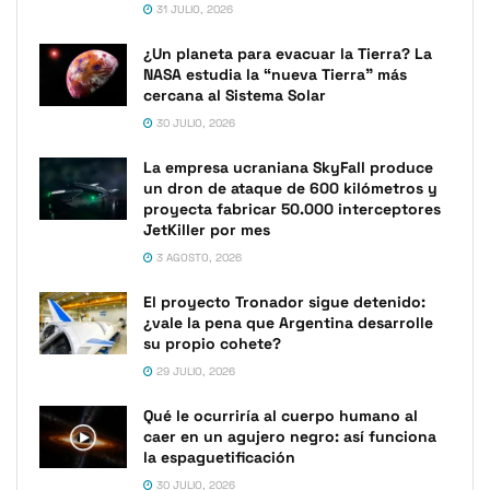
31 JULIO, 2026
¿Un planeta para evacuar la Tierra? La
NASA estudia la “nueva Tierra” más
cercana al Sistema Solar
30 JULIO, 2026
La empresa ucraniana SkyFall produce
un dron de ataque de 600 kilómetros y
proyecta fabricar 50.000 interceptores
JetKiller por mes
3 AGOSTO, 2026
El proyecto Tronador sigue detenido:
¿vale la pena que Argentina desarrolle
su propio cohete?
29 JULIO, 2026
Qué le ocurriría al cuerpo humano al
caer en un agujero negro: así funciona
la espaguetificación
30 JULIO, 2026