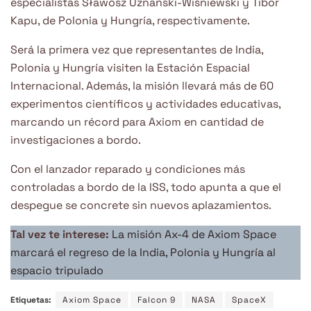
especialistas Sławosz Uznański-Wiśniewski y Tibor
Kapu, de Polonia y Hungría, respectivamente.
Será la primera vez que representantes de India,
Polonia y Hungría visiten la Estación Espacial
Internacional. Además, la misión llevará más de 60
experimentos científicos y actividades educativas,
marcando un récord para Axiom en cantidad de
investigaciones a bordo.
Con el lanzador reparado y condiciones más
controladas a bordo de la ISS, todo apunta a que el
despegue se concrete sin nuevos aplazamientos.
Tal vez te interese:
La misión Ax-4 de Axiom Space
marcará el regreso de la India, Polonia y Hungría al
espacio tripulado
Etiquetas:
Axiom Space
Falcon 9
NASA
SpaceX