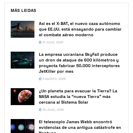
MÁS LEIDAS
Así es el X-BAT, el nuevo caza autónomo
que EE.UU. está ensayando para cambiar
el combate aéreo moderno
31 JULIO, 2026
La empresa ucraniana SkyFall produce
un dron de ataque de 600 kilómetros y
proyecta fabricar 50.000 interceptores
JetKiller por mes
3 AGOSTO, 2026
¿Un planeta para evacuar la Tierra? La
NASA estudia la “nueva Tierra” más
cercana al Sistema Solar
30 JULIO, 2026
El telescopio James Webb encontró
evidencias de una antigua catástrofe en
Neptuno