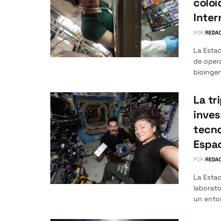
coloi
Inter
POR
REDAC
La Estac
de opera
bioingeni
La tr
inves
tecno
Espac
POR
REDAC
La Estac
laborato
un entor