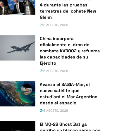
4 durante las pruebas
terrestres del cohete New
Glenn
6 AGOSTO, 2026
China incorpora
oficialmente el dron de
combate KVD002 y refuerza
las capacidades de su
Ejército
6 AGOSTO, 2026
Avanza el SABIA-Mar, el
nuevo satélite que
estudiará el Mar Argentino
desde el espacio
6 AGOSTO, 2026
El MQ-28 Ghost Bat ya
derribó un blanco aéreo con