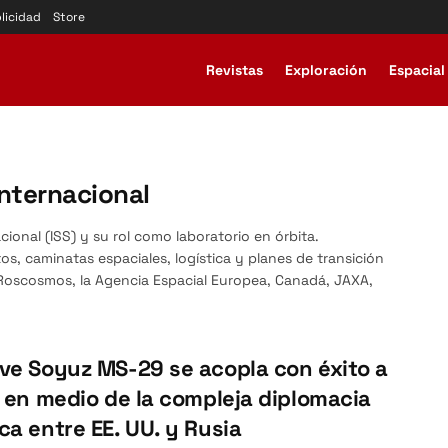
licidad
Store
Revistas
Exploración
Espacial
Internacional
acional (ISS) y su rol como laboratorio en órbita.
s, caminatas espaciales, logística y planes de transición
 Roscosmos, la Agencia Espacial Europea, Canadá, JAXA,
ve Soyuz MS-29 se acopla con éxito a
S en medio de la compleja diplomacia
ca entre EE. UU. y Rusia