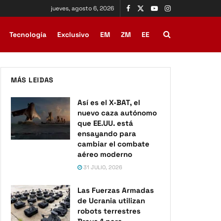
jueves, agosto 6, 2026
Tecnología
Exclusivo
EM
ZM
EE
MÁS LEIDAS
Así es el X-BAT, el
nuevo caza autónomo
que EE.UU. está
ensayando para
cambiar el combate
aéreo moderno
31 JULIO, 2026
Las Fuerzas Armadas
de Ucrania utilizan
robots terrestres