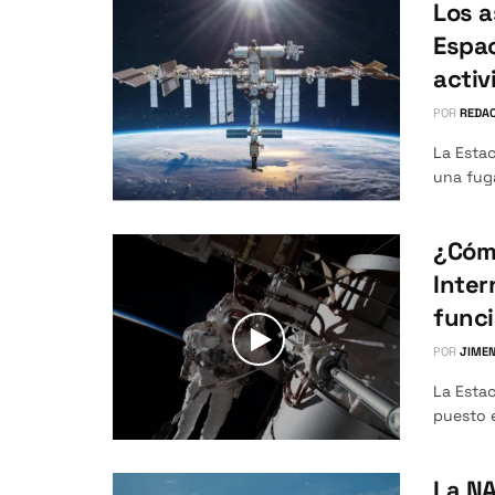
Los a
Espac
activ
POR
REDAC
La Estac
una fuga
¿Cómo
Inter
funci
POR
JIMEN
La Estac
puesto 
La NA