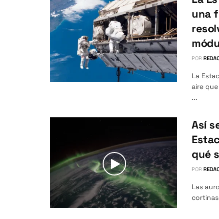
una f
resol
módu
POR
REDAC
La Estac
aire qu
...
Así s
Estac
qué s
POR
REDAC
Las auro
cortinas