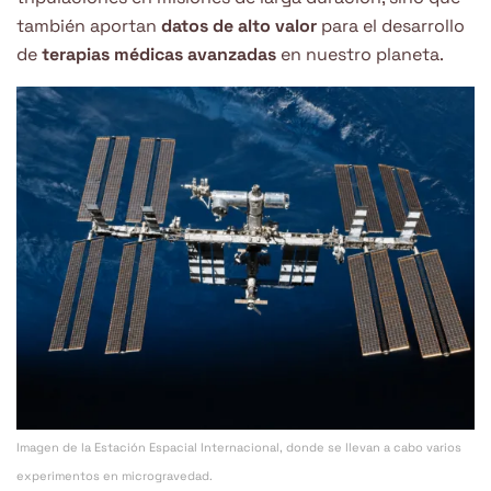
también aportan
datos de alto valor
para el desarrollo
de
terapias médicas avanzadas
en nuestro planeta.
Imagen de la Estación Espacial Internacional, donde se llevan a cabo varios
experimentos en microgravedad.