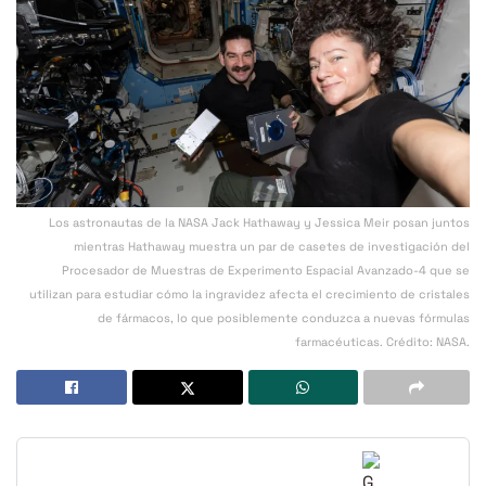
Los astronautas de la NASA Jack Hathaway y Jessica Meir posan juntos
mientras Hathaway muestra un par de casetes de investigación del
Procesador de Muestras de Experimento Espacial Avanzado-4 que se
utilizan para estudiar cómo la ingravidez afecta el crecimiento de cristales
de fármacos, lo que posiblemente conduzca a nuevas fórmulas
farmacéuticas. Crédito: NASA.