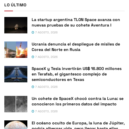
LO ÚLTIMO
La startup argentina TLON Space avanza con
nuevas pruebas de su cohete Aventura I
7 AGOSTO, 2026
Ucrania denuncia el despliegue de misiles de
Corea del Norte en Rusia
7 AGOSTO, 2026
SpaceX y Tesla invertirán US$ 16.800 millones
en Terafab, el gigantesco complejo de
semiconductores en Texas
7 AGOSTO, 2026
Un cohete de SpaceX chocó contra la Luna: se
conocieron los primeros datos del impacto
7 AGOSTO, 2026
El océano oculto de Europa, la luna de Júpiter,
podría albergar vida, pero llegar hasta ellas