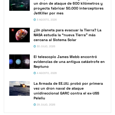
un dron de ataque de 600 kilómetros y
proyecta fabricar 50.000 interceptores
JetKiller por mes
3 AGOSTO, 2026
¿Un planeta para evacuar la Tierra? La
NASA estudia la “nueva Tierra” más
cercana al Sistema Solar
30 JULIO, 2026
El telescopio James Webb encontró
evidencias de una antigua catástrofe en
Neptuno
4 AGOSTO, 2026
La Armada de EE.UU. probó por primera
vez un dron naval de ataque
unidireccional GARC contra el ex-USS
Peleliu
29 JULIO, 2026