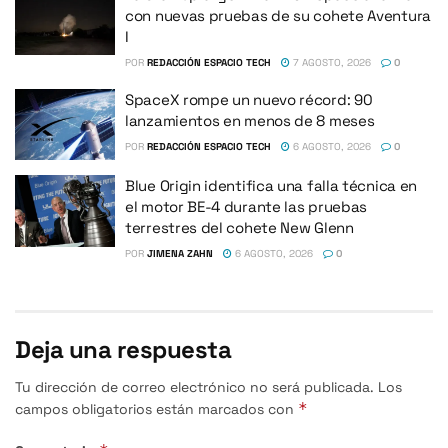
con nuevas pruebas de su cohete Aventura
I
POR
REDACCIÓN ESPACIO TECH
7 AGOSTO, 2026
0
SpaceX rompe un nuevo récord: 90
lanzamientos en menos de 8 meses
POR
REDACCIÓN ESPACIO TECH
6 AGOSTO, 2026
0
Blue Origin identifica una falla técnica en
el motor BE-4 durante las pruebas
terrestres del cohete New Glenn
POR
JIMENA ZAHN
6 AGOSTO, 2026
0
Deja una respuesta
Tu dirección de correo electrónico no será publicada.
Los
*
campos obligatorios están marcados con