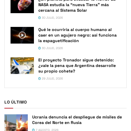
NASA estudia la “nueva Tierra” más
cercana al Sistema Solar
30 JULIO, 2026
Qué le ocurriría al cuerpo humano al
caer en un agujero negro: así funciona
la espaguetificación
30 JULIO, 2026
El proyecto Tronador sigue detenido:
¿vale la pena que Argentina desarrolle
su propio cohete?
29 JULIO, 2026
LO ÚLTIMO
Ucrania denuncia el despliegue de misiles de
Corea del Norte en Rusia
7 AGOSTO, 2026