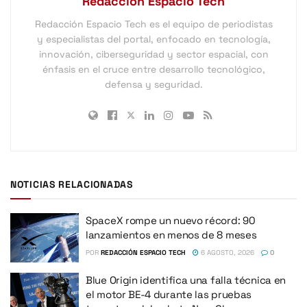
Redacción Espacio Tech
Redacción Espacio Tech es el equipo de periodistas
y especialistas del portal, enfocado en tecnología,
innovación, ciberseguridad y sector espacial, con
énfasis en el cruce entre desarrollo tecnológico,
defensa y seguridad.
NOTICIAS RELACIONADAS
SpaceX rompe un nuevo récord: 90
lanzamientos en menos de 8 meses
POR
REDACCIÓN ESPACIO TECH
6 AGOSTO, 2026
0
Blue Origin identifica una falla técnica en
el motor BE-4 durante las pruebas