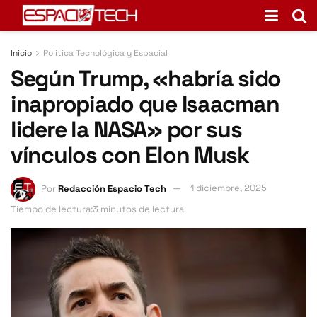
Inicio
Politica Tecnológica y Espacial
Según Trump, «habría sido
inapropiado que Isaacman
lidere la NASA» por sus
vínculos con Elon Musk
Por
Redacción Espacio Tech
1 diciembre, 2025
Tiempo de lectura:3 minutos de lectura