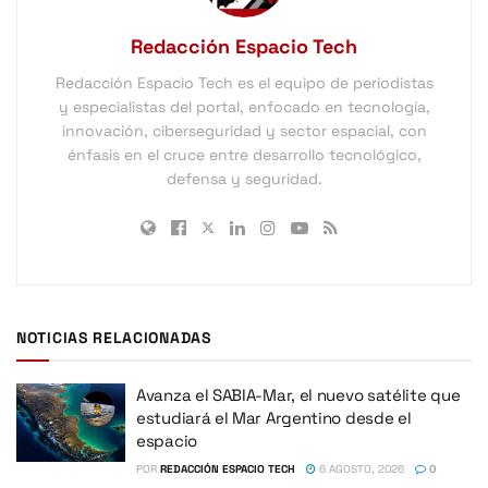
Redacción Espacio Tech
Redacción Espacio Tech es el equipo de periodistas
y especialistas del portal, enfocado en tecnología,
innovación, ciberseguridad y sector espacial, con
énfasis en el cruce entre desarrollo tecnológico,
defensa y seguridad.
NOTICIAS RELACIONADAS
Avanza el SABIA-Mar, el nuevo satélite que
estudiará el Mar Argentino desde el
espacio
POR
REDACCIÓN ESPACIO TECH
6 AGOSTO, 2026
0