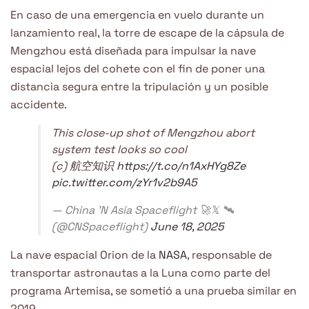
En caso de una emergencia en vuelo durante un
lanzamiento real, la torre de escape de la cápsula de
Mengzhou está diseñada para impulsar la nave
espacial lejos del cohete con el fin de poner una
distancia segura entre la tripulación y un posible
accidente.
This close-up shot of Mengzhou abort
system test looks so cool
(c) 航空知识
https://t.co/n1AxHYg8Ze
pic.twitter.com/zYr1v2b9A5
— China 'N Asia Spaceflight 🚀𝕏 🛰️
(@CNSpaceflight)
June 18, 2025
La nave espacial Orion de la
NASA
, responsable de
transportar astronautas a la Luna como parte del
programa Artemisa, se sometió a una prueba similar en
2019.