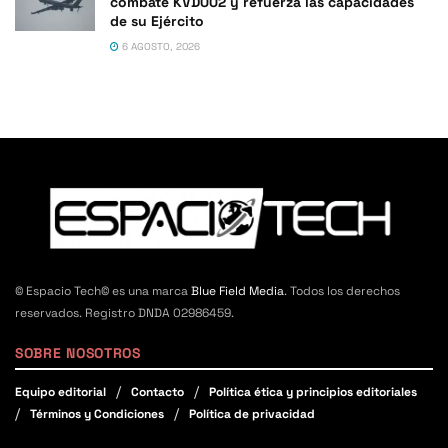
combate KVD002 y refuerza las capacidades
de su Ejército
6 AGOSTO, 2026
© Espacio Tech© es una marca
Blue Field Media
. Todos los derechos
reservados. Registro DNDA 02986459.
SOBRE NOSOTROS
Equipo editorial
Contacto
Política ética y principios editoriales
Términos y Condiciones
Política de privacidad