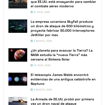
que EE.UU. está ensayando para cambiar
el combate aéreo moderno
31 JULIO, 2026
La empresa ucraniana SkyFall produce
un dron de ataque de 600 kilómetros y
proyecta fabricar 50.000 interceptores
JetKiller por mes
3 AGOSTO, 2026
¿Un planeta para evacuar la Tierra? La
NASA estudia la “nueva Tierra” más
cercana al Sistema Solar
30 JULIO, 2026
El telescopio James Webb encontró
evidencias de una antigua catástrofe en
Neptuno
4 AGOSTO, 2026
La Armada de EE.UU. probó por primera
vez un dron naval de ataque