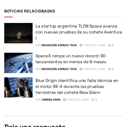
NOTICIAS RELACIONADAS
La startup argentina TLON Space avanza
con nuevas pruebas de su cohete Aventura
I
POR
REDACCIÓN ESPACIO TECH
7 AGOSTO, 2026
0
SpaceX rompe un nuevo récord: 90
lanzamientos en menos de 8 meses
POR
REDACCIÓN ESPACIO TECH
6 AGOSTO, 2026
0
Blue Origin identifica una falla técnica en
el motor BE-4 durante las pruebas
terrestres del cohete New Glenn
POR
JIMENA ZAHN
6 AGOSTO, 2026
0
Deja una respuesta