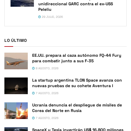
unidireccional GARC contra el ex-USS
Peleliu
29 JULIO, 2026
LO ÚLTIMO
EE.UU. prepara al caza autónomo FQ-44 Fury
para combatir junto a sus F-35
8 AGOSTO, 2026
La startup argentina TLON Space avanza con
nuevas pruebas de su cohete Aventura I
7 AGOSTO, 2026
Ucrania denuncia el despliegue de misiles de
Corea del Norte en Rusia
7 AGOSTO, 2026
SpaceX y Tesla invertirán US$ 16.800 millones