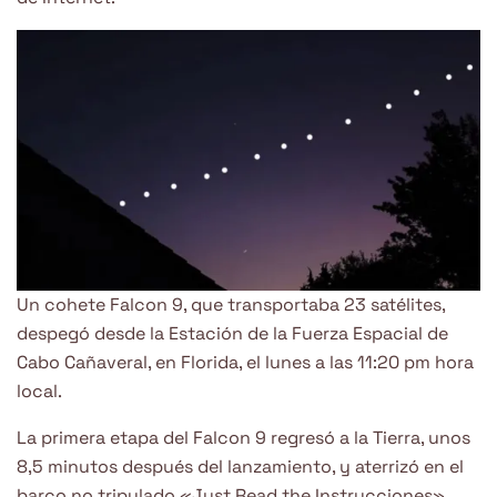
Un cohete Falcon 9, que transportaba 23 satélites,
despegó desde la Estación de la Fuerza Espacial de
Cabo Cañaveral, en Florida, el lunes a las 11:20 pm hora
local.
La primera etapa del Falcon 9 regresó a la Tierra, unos
8,5 minutos después del lanzamiento, y aterrizó en el
barco no tripulado «Just Read the Instrucciones»,