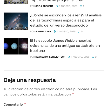
POR
SOFÍA AROCENA
5 AGOSTO, 2026
1
¿Dónde se esconden los aliens? El análisis
de las tecnofirmas espaciales para el
estudio del universo desconocido
POR
JIMENA ZAHN
4 AGOSTO, 2026
0
El telescopio James Webb encontró
evidencias de una antigua catástrofe en
Neptuno
POR
REDACCIÓN ESPACIO TECH
4 AGOSTO, 2026
0
Deja una respuesta
Tu dirección de correo electrónico no será publicada.
Los
*
campos obligatorios están marcados con
*
Comentario