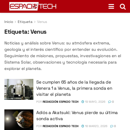
Inicio
Etiqueta
Venus
Etiqueta:
Venus
Noticias y análisis sobre Venus: su atmósfera extrema,
geología y el interés científico por entender su evolución.
Seguimiento de misiones, propuestas, investivagiones en el
Sistema Solar, observaciones y tecnología necesaria para
explorar el planeta.
Se cumplen 65 años de la llegada de
Venera 1 a Venus, la primera sonda en
visitar el planeta
POR
REDACCIÓN ESPACIO TECH
19 MAYO, 2026
0
Adiós a Akatsuki: Venus pierde su última
sonda activa
POR
REDACCIÓN ESPACIO TECH
18 MARZO, 2026
0