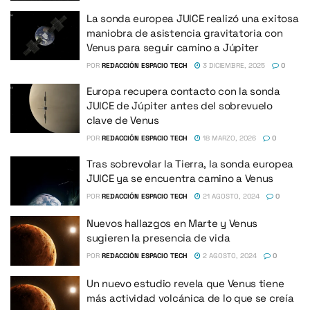
La sonda europea JUICE realizó una exitosa
maniobra de asistencia gravitatoria con
Venus para seguir camino a Júpiter
POR
REDACCIÓN ESPACIO TECH
3 DICIEMBRE, 2025
0
Europa recupera contacto con la sonda
JUICE de Júpiter antes del sobrevuelo
clave de Venus
POR
REDACCIÓN ESPACIO TECH
18 MARZO, 2026
0
Tras sobrevolar la Tierra, la sonda europea
JUICE ya se encuentra camino a Venus
POR
REDACCIÓN ESPACIO TECH
21 AGOSTO, 2024
0
Nuevos hallazgos en Marte y Venus
sugieren la presencia de vida
POR
REDACCIÓN ESPACIO TECH
2 AGOSTO, 2024
0
Un nuevo estudio revela que Venus tiene
más actividad volcánica de lo que se creía