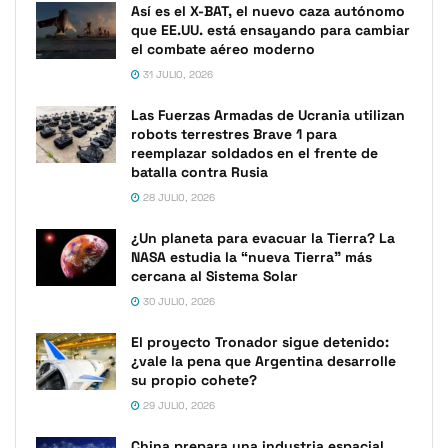
Así es el X-BAT, el nuevo caza autónomo
que EE.UU. está ensayando para cambiar
el combate aéreo moderno
31 JULIO, 2026
Las Fuerzas Armadas de Ucrania utilizan
robots terrestres Brave 1 para
reemplazar soldados en el frente de
batalla contra Rusia
28 JULIO, 2026
¿Un planeta para evacuar la Tierra? La
NASA estudia la “nueva Tierra” más
cercana al Sistema Solar
30 JULIO, 2026
El proyecto Tronador sigue detenido:
¿vale la pena que Argentina desarrolle
su propio cohete?
29 JULIO, 2026
China prepara una industria espacial