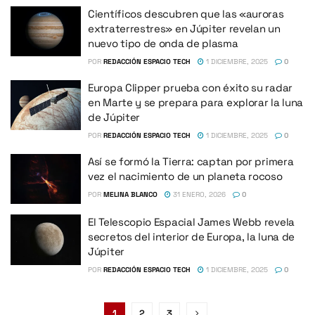
Científicos descubren que las «auroras
extraterrestres» en Júpiter revelan un
nuevo tipo de onda de plasma
POR
REDACCIÓN ESPACIO TECH
1 DICIEMBRE, 2025
0
Europa Clipper prueba con éxito su radar
en Marte y se prepara para explorar la luna
de Júpiter
POR
REDACCIÓN ESPACIO TECH
1 DICIEMBRE, 2025
0
Así se formó la Tierra: captan por primera
vez el nacimiento de un planeta rocoso
POR
MELINA BLANCO
31 ENERO, 2026
0
El Telescopio Espacial James Webb revela
secretos del interior de Europa, la luna de
Júpiter
POR
REDACCIÓN ESPACIO TECH
1 DICIEMBRE, 2025
0
1
2
3