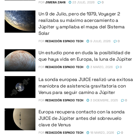
POR
JIMENA ZAHN
23 JULIO, 2026
0
Un 9 de Julio, pero de 1979, Voyager 2
realizaba su máximo acercamiento a
Júpiter y ampliaba el mapa del Sistema
Solar
POR
REDACCIÓN ESPACIO TECH
9 JULIO, 2026
0
Un estudio pone en duda la posibilidad de
que haya vida en Europa, la luna de Júpiter
POR
REDACCIÓN ESPACIO TECH
3 MARZO, 2026
0
La sonda europea JUICE realizó una exitosa
maniobra de asistencia gravitatoria con
Venus para seguir camino a Júpiter
POR
REDACCIÓN ESPACIO TECH
3 DICIEMBRE, 2025
0
Europa recupera contacto con la sonda
JUICE de Júpiter antes del sobrevuelo
clave de Venus
POR
REDACCIÓN ESPACIO TECH
18 MARZO, 2026
0