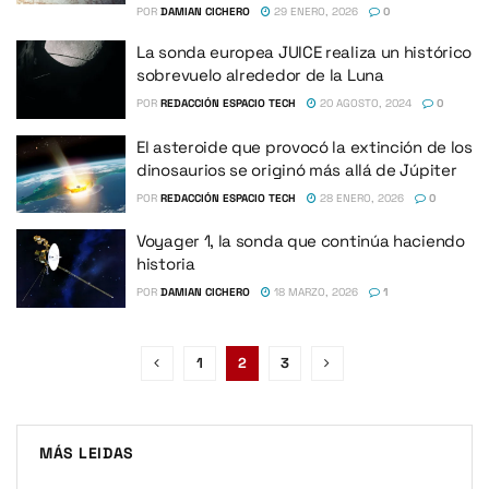
POR
DAMIAN CICHERO
29 ENERO, 2026
0
La sonda europea JUICE realiza un histórico
sobrevuelo alrededor de la Luna
POR
REDACCIÓN ESPACIO TECH
20 AGOSTO, 2024
0
El asteroide que provocó la extinción de los
dinosaurios se originó más allá de Júpiter
POR
REDACCIÓN ESPACIO TECH
28 ENERO, 2026
0
Voyager 1, la sonda que continúa haciendo
historia
POR
DAMIAN CICHERO
18 MARZO, 2026
1
1
2
3
MÁS LEIDAS