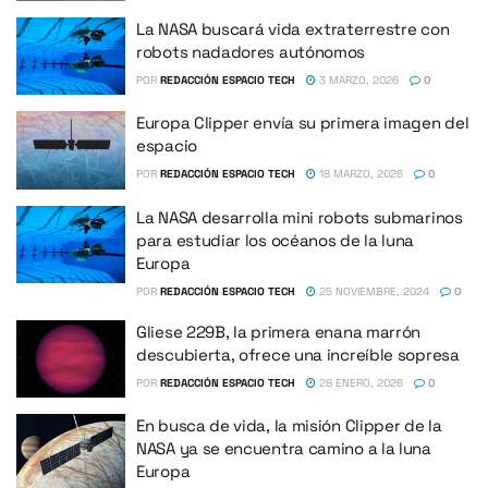
La NASA buscará vida extraterrestre con
robots nadadores autónomos
POR
REDACCIÓN ESPACIO TECH
3 MARZO, 2026
0
Europa Clipper envía su primera imagen del
espacio
POR
REDACCIÓN ESPACIO TECH
18 MARZO, 2026
0
La NASA desarrolla mini robots submarinos
para estudiar los océanos de la luna
Europa
POR
REDACCIÓN ESPACIO TECH
25 NOVIEMBRE, 2024
0
Gliese 229B, la primera enana marrón
descubierta, ofrece una increíble sopresa
POR
REDACCIÓN ESPACIO TECH
28 ENERO, 2026
0
En busca de vida, la misión Clipper de la
NASA ya se encuentra camino a la luna
Europa