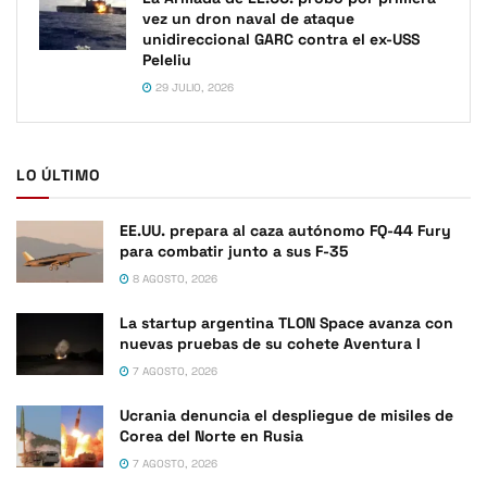
vez un dron naval de ataque
unidireccional GARC contra el ex-USS
Peleliu
29 JULIO, 2026
LO ÚLTIMO
EE.UU. prepara al caza autónomo FQ-44 Fury
para combatir junto a sus F-35
8 AGOSTO, 2026
La startup argentina TLON Space avanza con
nuevas pruebas de su cohete Aventura I
7 AGOSTO, 2026
Ucrania denuncia el despliegue de misiles de
Corea del Norte en Rusia
7 AGOSTO, 2026