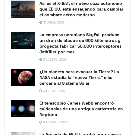
Así es el X-BAT, el nuevo caza autónomo
que EE.UU. está ensayando para cambiar
el combate aéreo moderno
31 JULIO, 2026
La empresa ucraniana SkyFall produce
un dron de ataque de 600 kilómetros y
proyecta fabricar 50.000 interceptores
JetKiller por mes
3 AGOSTO, 2026
¿Un planeta para evacuar la Tierra? La
NASA estudia la “nueva Tierra” más
cercana al Sistema Solar
30 JULIO, 2026
El telescopio James Webb encontró
evidencias de una antigua catástrofe en
Neptuno
4 AGOSTO, 2026
La Armada de EE.UU. probó por primera