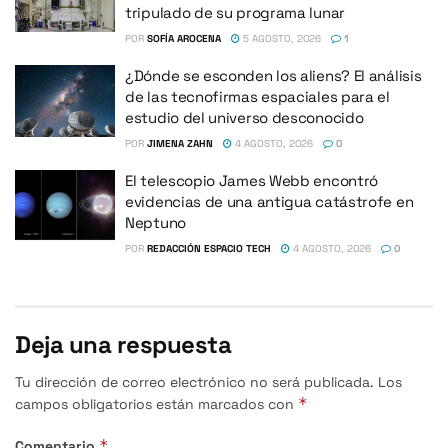
tripulado de su programa lunar
POR
SOFÍA AROCENA
5 AGOSTO, 2026
1
¿Dónde se esconden los aliens? El análisis
de las tecnofirmas espaciales para el
estudio del universo desconocido
POR
JIMENA ZAHN
4 AGOSTO, 2026
0
El telescopio James Webb encontró
evidencias de una antigua catástrofe en
Neptuno
POR
REDACCIÓN ESPACIO TECH
4 AGOSTO, 2026
0
Deja una respuesta
Tu dirección de correo electrónico no será publicada.
Los
*
campos obligatorios están marcados con
*
Comentario