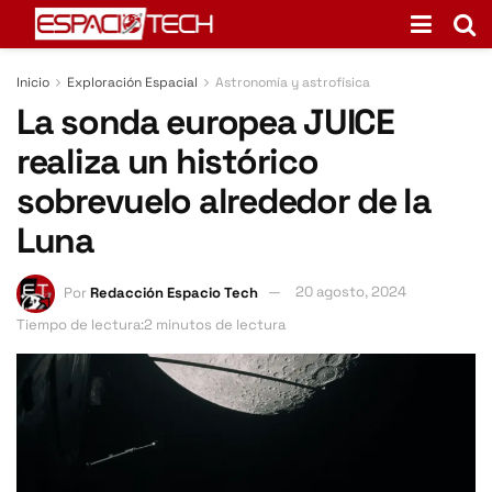
Inicio
Exploración Espacial
Astronomía y astrofísica
La sonda europea JUICE
realiza un histórico
sobrevuelo alrededor de la
Luna
Por
Redacción Espacio Tech
20 agosto, 2024
Tiempo de lectura:2 minutos de lectura