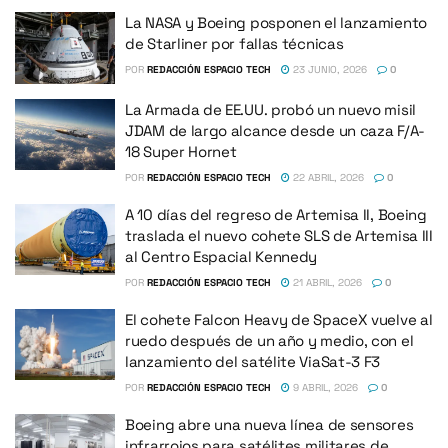
La NASA y Boeing posponen el lanzamiento
de Starliner por fallas técnicas
POR
REDACCIÓN ESPACIO TECH
23 JUNIO, 2026
0
La Armada de EE.UU. probó un nuevo misil
JDAM de largo alcance desde un caza F/A-
18 Super Hornet
POR
REDACCIÓN ESPACIO TECH
22 ABRIL, 2026
0
A 10 días del regreso de Artemisa II, Boeing
traslada el nuevo cohete SLS de Artemisa III
al Centro Espacial Kennedy
POR
REDACCIÓN ESPACIO TECH
21 ABRIL, 2026
0
El cohete Falcon Heavy de SpaceX vuelve al
ruedo después de un año y medio, con el
lanzamiento del satélite ViaSat-3 F3
POR
REDACCIÓN ESPACIO TECH
9 ABRIL, 2026
0
Boeing abre una nueva línea de sensores
infrarrojos para satélites militares de