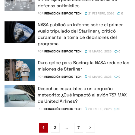
defensa antimisiles
POR
REDACCIÓN ESPACIO TECH
21 FEBRERO, 2026
0
NASA publicó un informe sobre el primer
vuelo tripulado del Starliner y criticó
duramente la toma de decisiones del
programa
POR
REDACCIÓN ESPACIO TECH
18 MARZO, 2026
0
Duro golpe para Boeing: la NASA reduce las
misiones de Starliner
POR
REDACCIÓN ESPACIO TECH
18 MARZO, 2026
0
Desechos espaciales o un pequeño
meteorito: ¿Qué impactó al avión 737 MAX
de United Airlines?
POR
REDACCIÓN ESPACIO TECH
29 ENERO, 2026
0
1
2
…
7