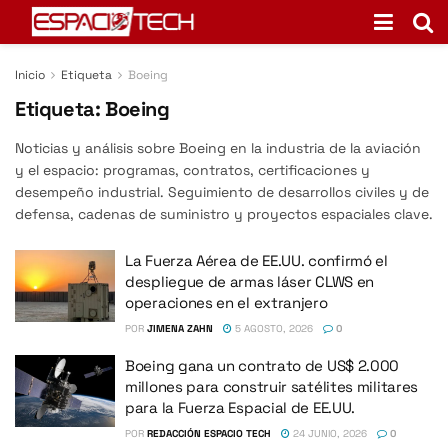
Inicio
Etiqueta
Boeing
Etiqueta:
Boeing
Noticias y análisis sobre Boeing en la industria de la aviación
y el espacio: programas, contratos, certificaciones y
desempeño industrial. Seguimiento de desarrollos civiles y de
defensa, cadenas de suministro y proyectos espaciales clave.
La Fuerza Aérea de EE.UU. confirmó el
despliegue de armas láser CLWS en
operaciones en el extranjero
POR
JIMENA ZAHN
5 AGOSTO, 2026
0
Boeing gana un contrato de US$ 2.000
millones para construir satélites militares
para la Fuerza Espacial de EE.UU.
POR
REDACCIÓN ESPACIO TECH
24 JUNIO, 2026
0