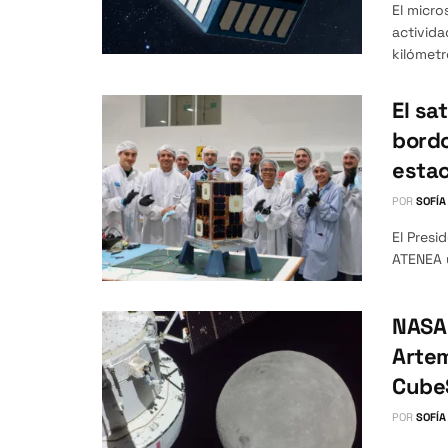
El micro
activida
kilómetr
El sa
bordo
estac
POR
SOFÍA
El Presi
ATENEA y
NASA
Artem
CubeS
POR
SOFÍA