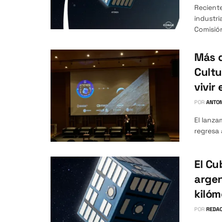
Recient
industri
Comisión
Más d
Cultu
vivir
POR
ANTO
El lanza
regresa 
El Cu
argen
kilóm
POR
REDAC