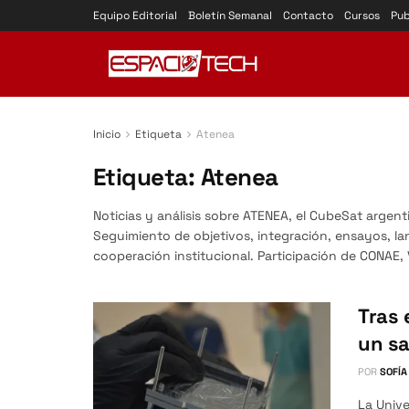
Equipo Editorial
Boletín Semanal
Contacto
Cursos
Pub
Inicio
Etiqueta
Atenea
Etiqueta:
Atenea
Noticias y análisis sobre ATENEA, el CubeSat argent
Seguimiento de objetivos, integración, ensayos, la
cooperación institucional. Participación de CONAE,
Tras 
un sa
POR
SOFÍA
La Unive