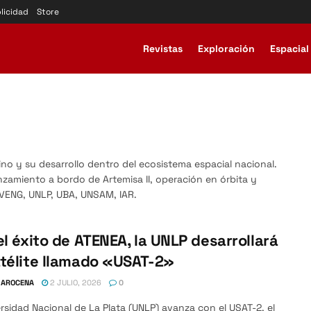
licidad
Store
Revistas
Exploración
Espacial
ino y su desarrollo dentro del ecosistema espacial nacional.
nzamiento a bordo de Artemisa II, operación en órbita y
 VENG, UNLP, UBA, UNSAM, IAR.
el éxito de ATENEA, la UNLP desarrollará
télite llamado «USAT-2»
 AROCENA
2 JULIO, 2026
0
rsidad Nacional de La Plata (UNLP) avanza con el USAT-2, el