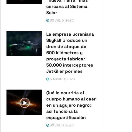
“nueva Tierra” más
cercana al Sistema
Solar
30 JULIO, 2026
La empresa ucraniana
SkyFall produce un
dron de ataque de
600 kilómetros y
proyecta fabricar
50.000 interceptores
JetKiller por mes
3 AGOSTO, 2026
Qué le ocurriría al
cuerpo humano al caer
en un agujero negro:
así funciona la
espaguetificación
30 JULIO, 2026