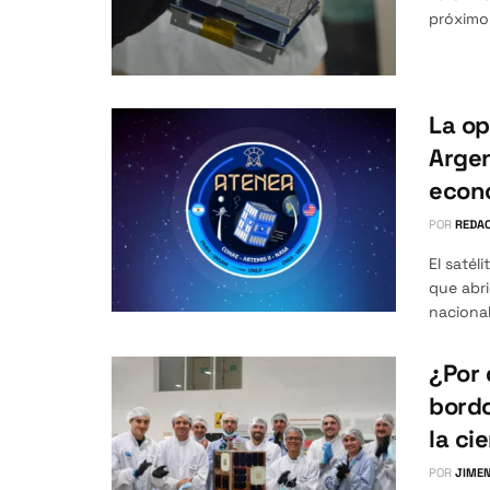
próximo 
La op
Argen
econ
POR
REDAC
El satél
que abr
nacional
¿Por 
bordo
la ci
POR
JIMEN