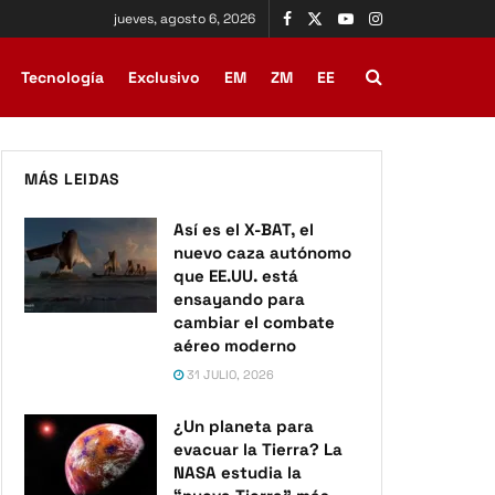
jueves, agosto 6, 2026
Tecnología
Exclusivo
EM
ZM
EE
MÁS LEIDAS
Así es el X-BAT, el
nuevo caza autónomo
que EE.UU. está
ensayando para
cambiar el combate
aéreo moderno
31 JULIO, 2026
¿Un planeta para
evacuar la Tierra? La
NASA estudia la