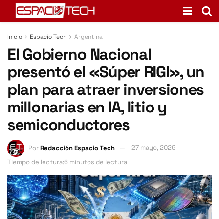
Inicio
Espacio Tech
Argentina
El Gobierno Nacional
presentó el «Súper RIGI», un
plan para atraer inversiones
millonarias en IA, litio y
semiconductores
Por
Redacción Espacio Tech
27 mayo, 2026
Tiempo de lectura:6 minutos de lectura