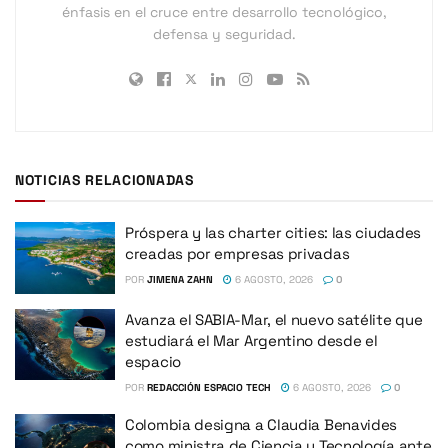
énfasis en el cruce entre desarrollo tecnológico,
defensa y seguridad.
NOTICIAS RELACIONADAS
Próspera y las charter cities: las ciudades
creadas por empresas privadas
POR
JIMENA ZAHN
6 AGOSTO, 2026
0
Avanza el SABIA-Mar, el nuevo satélite que
estudiará el Mar Argentino desde el
espacio
POR
REDACCIÓN ESPACIO TECH
6 AGOSTO, 2026
0
Colombia designa a Claudia Benavides
como ministra de Ciencia y Tecnología ante