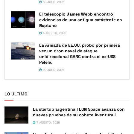
30 JULIO, 2026
El telescopio James Webb encontró
evidencias de una antigua catástrofe en
Neptuno
4 AGOSTO, 2026
La Armada de EE.UU. probó por primera
vez un dron naval de ataque
unidireccional GARC contra el ex-USS
Peleliu
29 JULIO, 2026
LO ÚLTIMO
La startup argentina TLON Space avanza con
nuevas pruebas de su cohete Aventura I
7 AGOSTO, 2026