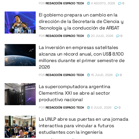
POR
REDACCIÓN ESPACIO TECH
4 AGOSTO, 2026
0
El gobierno prepara un cambio en la
dirección de la Secretaría de Ciencia y
Tecnología y la conducción de ARSAT
POR
REDACCIÓN ESPACIO TECH
20 JULIO, 2026
0
La inversión en empresas satelitales
alcanza un récord anual, con US$ 8.100
millones durante el primer semestre de
2026
POR
REDACCIÓN ESPACIO TECH
15 JULIO, 2026
0
La supercomputadora argentina
Clementina XXI se abre al sector
productivo nacional
POR
REDACCIÓN ESPACIO TECH
6 JULIO, 2026
0
La UNLP abre sus puertas en una jornada
interactiva para vincular a futuros
estudiantes con la ingeniería