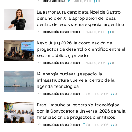
POR
SOFÍA AROCENA
2 JULIO, 2026
0
La astronauta candidata Noel de Castro
denunció en X la apropiación de ideas
dentro del ecosistema espacial argentino
POR
REDACCIÓN ESPACIO TECH
1 JULIO, 2026
0
Nexo Jujuy 2026: la coordinación de
proyectos de desarrollo científico entre el
sector público y privado
POR
REDACCIÓN ESPACIO TECH
1 JULIO, 2026
0
IA, energía nuclear y espacio: la
infraestructura vuelve al centro de la
agenda tecnológica
POR
REDACCIÓN ESPACIO TECH
28 JUNIO, 2026
0
Brasil impulsa su soberanía tecnológica
con la Convocatoria Universal 2026 para la
financiación de proyectos científicos
POR
REDACCIÓN ESPACIO TECH
24 JUNIO, 2026
0