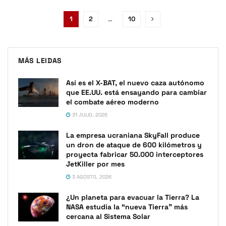
1
2
…
10
MÁS LEIDAS
Así es el X-BAT, el nuevo caza autónomo
que EE.UU. está ensayando para cambiar
el combate aéreo moderno
31 JULIO, 2026
La empresa ucraniana SkyFall produce
un dron de ataque de 600 kilómetros y
proyecta fabricar 50.000 interceptores
JetKiller por mes
3 AGOSTO, 2026
¿Un planeta para evacuar la Tierra? La
NASA estudia la “nueva Tierra” más
cercana al Sistema Solar