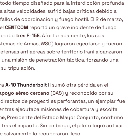
todo tiempo diseñado para la interdicción profunda
a altas velocidades, sufrió bajas críticas debido a
fallos de coordinación y fuego hostil. El 2 de marzo,
el
CENTCOM
reportó un grave incidente de fuego
erribó
tres F-15E
. Afortunadamente, los seis
 Sistemas de Armas, WSO) lograron eyectarse y fueron
 defensas antiaéreas sobre territorio iraní alcanzaron
 una misión de penetración táctica, forzando una
su tripulación.
rra
A-10 Thunderbolt II
sumó otra pérdida en el
apoyo aéreo cercano
(CAS) y reconocido por su
s directos de proyectiles perforantes, un ejemplar fue
entras ejecutaba misiones de cobertura y escolta
ne
, Presidente del Estado Mayor Conjunto, confirmó
tras el impacto. Sin embargo, el piloto logró activar
e salvamento lo recuperaron ileso.