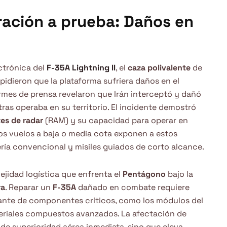
ración a prueba: Daños en
ectrónica del
F-35A Lightning II
, el
caza polivalente
de
mpidieron que la plataforma sufriera daños en el
ormes de prensa revelaron que Irán interceptó y dañó
ras operaba en su territorio. El incidente demostró
es de radar
(RAM) y su capacidad para operar en
los vuelos a baja o media cota exponen a estos
lería convencional y misiles guiados de corto alcance.
ejidad logística que enfrenta el
Pentágono
bajo la
ra
. Reparar un
F-35A
dañado en combate requiere
ante de componentes críticos, como los módulos del
eriales compuestos avanzados. La afectación de
 de superioridad aérea inmediata, sino que eleva