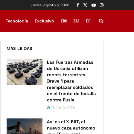
jueves, agosto 6, 2026
Tecnología
Exclusivo
EM
ZM
EE
MÁS LEIDAS
Las Fuerzas Armadas
de Ucrania utilizan
robots terrestres
Brave 1 para
reemplazar soldados
en el frente de batalla
contra Rusia
28 JULIO, 2026
Así es el X-BAT, el
nuevo caza autónomo