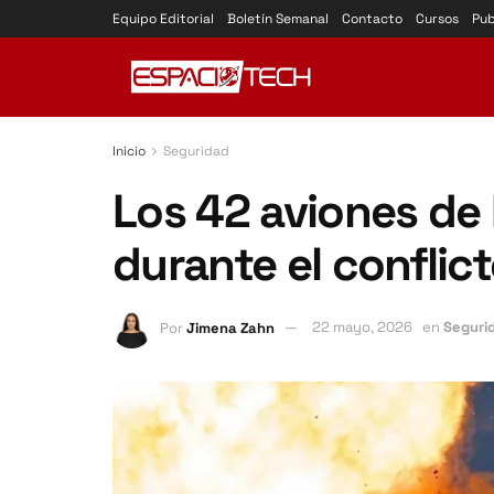
Equipo Editorial
Boletín Semanal
Contacto
Cursos
Pub
Inicio
Seguridad
Los 42 aviones de 
durante el conflict
Por
Jimena Zahn
22 mayo, 2026
en
Seguri