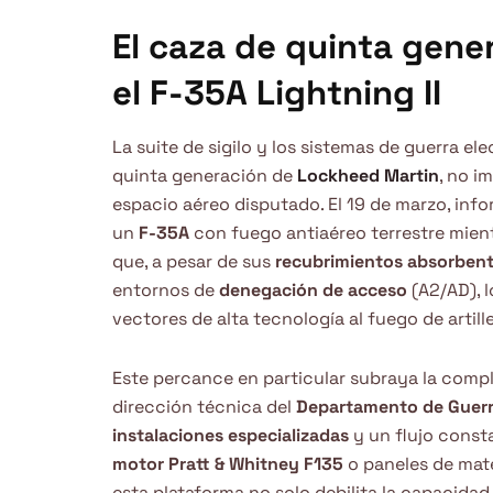
El caza de quinta gene
el F-35A Lightning II
La suite de sigilo y los sistemas de guerra el
quinta generación de
Lockheed Martin
, no i
espacio aéreo disputado. El 19 de marzo, inf
un
F-35A
con fuego antiaéreo terrestre mient
que, a pesar de sus
recubrimientos absorbent
entornos de
denegación de acceso
(A2/AD), 
vectores de alta tecnología al fuego de artil
Este percance en particular subraya la compl
dirección técnica del
Departamento de Guer
instalaciones especializadas
y un flujo const
motor Pratt & Whitney F135
o paneles de mat
esta plataforma no solo debilita la capacidad