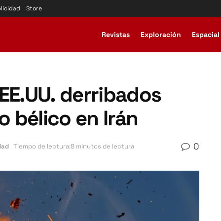
licidad
Store
Revistas
Exploración
Espacial
EE.UU. derribados
o bélico en Irán
0
dad
Tiempo de lectura:8 minutos de lectura