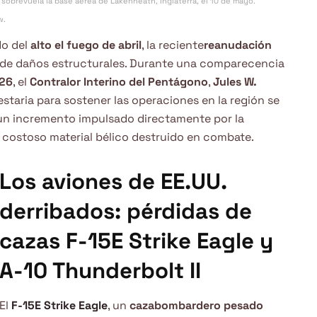
sobrevuela la base aérea de Lakenheath, Inglaterra, el 10 de mayo.
w.
do del
alto el fuego de abril
, la reciente
reanudación
 de daños estructurales. Durante una comparecencia
026
, el
Contralor Interino del Pentágono
,
Jules W.
staria para sostener las operaciones en la región se
 un incremento impulsado directamente por la
 costoso material bélico destruido en combate.
Los aviones de EE.UU.
derribados: pérdidas de
cazas F-15E Strike Eagle y
A-10 Thunderbolt II
El
F-15E Strike Eagle
, un
cazabombardero pesado