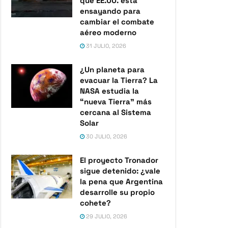
que EE.UU. está
ensayando para
cambiar el combate
aéreo moderno
31 JULIO, 2026
¿Un planeta para
evacuar la Tierra? La
NASA estudia la
“nueva Tierra” más
cercana al Sistema
Solar
30 JULIO, 2026
El proyecto Tronador
sigue detenido: ¿vale
la pena que Argentina
desarrolle su propio
cohete?
29 JULIO, 2026