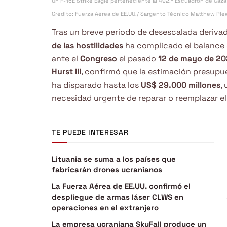
Un F-15E Strike Eagle perteneciente al 492.º Escuadrón de Caza 
Crédito: Fuerza Aérea de EE.UU./ Sargento Técnico Matthew Ple
Tras un breve periodo de desescalada deriva
de las hostilidades
ha complicado el balance
ante el
Congreso
el pasado
12 de mayo de 2
Hurst III
, confirmó que la estimación presupue
ha disparado hasta los
US$ 29.000 millones
,
necesidad urgente de reparar o reemplazar el
TE PUEDE INTERESAR
Lituania se suma a los países que
fabricarán drones ucranianos
La Fuerza Aérea de EE.UU. confirmó el
despliegue de armas láser CLWS en
operaciones en el extranjero
La empresa ucraniana SkyFall produce un