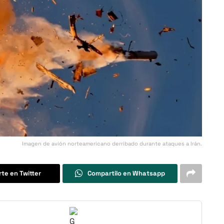
Imagen de avión norteamericano derribado durante ataques a Irán.
te en Twitter
Compartilo en Whatsapp