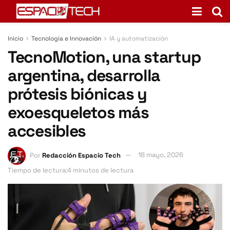
Inicio
Tecnología e Innovación
IA y automatización
TecnoMotion, una startup
argentina, desarrolla
prótesis biónicas y
exoesqueletos más
accesibles
Por
Redacción Espacio Tech
18 mayo, 2026
Tiempo de lectura:4 minutos de lectura