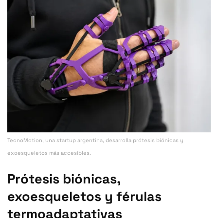
TecnoMotion, una startup argentina, desarrolla prótesis biónicas y
exoesqueletos más accesibles.
Prótesis biónicas,
exoesqueletos y férulas
termoadaptativas