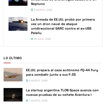
Neptuno
4 AGOSTO, 2026
La Armada de EE.UU. probó por primera
vez un dron naval de ataque
unidireccional GARC contra el ex-USS
Peleliu
29 JULIO, 2026
LO ÚLTIMO
EE.UU. prepara al caza autónomo FQ-44 Fury
para combatir junto a sus F-35
8 AGOSTO, 2026
La startup argentina TLON Space avanza con
nuevas pruebas de su cohete Aventura I
7 AGOSTO, 2026