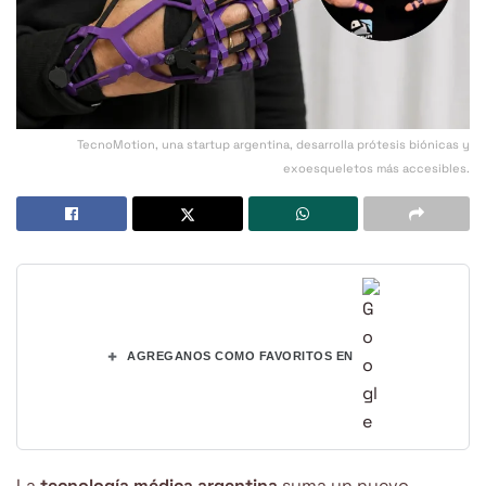
TecnoMotion, una startup argentina, desarrolla prótesis biónicas y
exoesqueletos más accesibles.
+
AGREGANOS COMO FAVORITOS EN
La
tecnología médica argentina
suma un nuevo