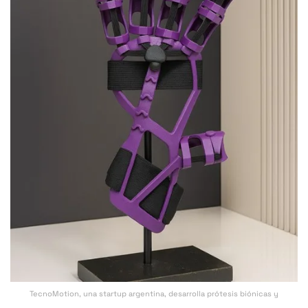
TecnoMotion, una startup argentina, desarrolla prótesis biónicas y