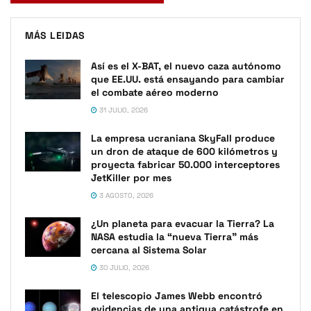
MÁS LEIDAS
Así es el X-BAT, el nuevo caza autónomo
que EE.UU. está ensayando para cambiar
el combate aéreo moderno
31 JULIO, 2026
La empresa ucraniana SkyFall produce
un dron de ataque de 600 kilómetros y
proyecta fabricar 50.000 interceptores
JetKiller por mes
3 AGOSTO, 2026
¿Un planeta para evacuar la Tierra? La
NASA estudia la “nueva Tierra” más
cercana al Sistema Solar
30 JULIO, 2026
El telescopio James Webb encontró
evidencias de una antigua catástrofe en