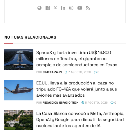
NOTICIAS RELACIONADAS
SpaceX y Tesla invertirán US$ 16.800
millones en Terafab, el gigantesco
complejo de semiconductores en Texas
POR
JIMENA ZAHN
7 AGOSTO, 2026
0
EE.UU. lleva a la producción al caza no
tripulado FQ-42A que volará junto a sus
aviones más avanzados
POR
REDACCIÓN ESPACIO TECH
5 AGOSTO, 2026
0
La Casa Blanca convocó a Meta, Anthropic,
OpenAI y Google para discutir la seguridad
nacional ante los agentes de IA