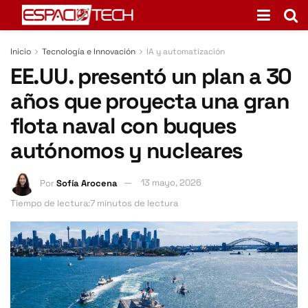
Inicio
Tecnología e Innovación
IA y automatización
EE.UU. presentó un plan a 30
años que proyecta una gran
flota naval con buques
autónomos y nucleares
Por
Sofía Arocena
13 mayo, 2026
Tiempo de lectura:7 minutos de lectura