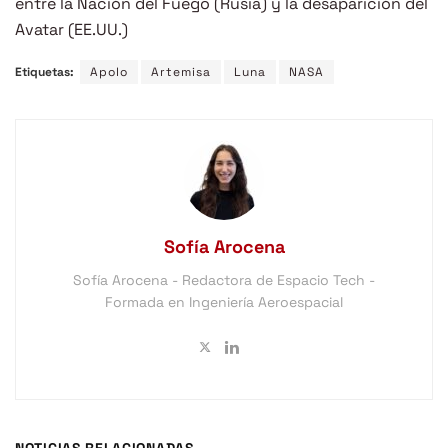
entre la Nación del Fuego (Rusia) y la desaparición del
Avatar (EE.UU.)
Etiquetas:
Apolo
Artemisa
Luna
NASA
Sofía Arocena
Sofía Arocena - Redactora de Espacio Tech -
Formada en Ingeniería Aeroespacial
NOTICIAS RELACIONADAS