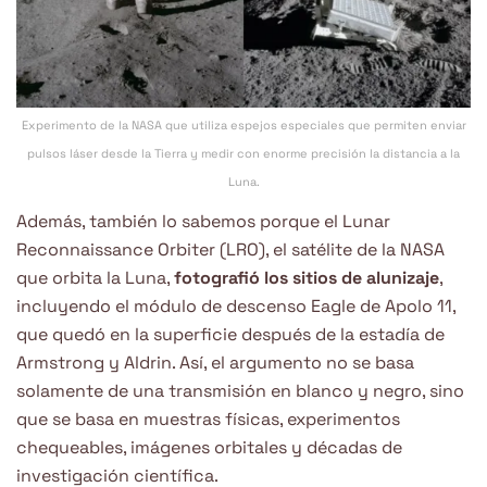
Experimento de la NASA que utiliza espejos especiales que permiten enviar
pulsos láser desde la Tierra y medir con enorme precisión la distancia a la
Luna.
Además, también lo sabemos porque el Lunar
Reconnaissance Orbiter (LRO), el satélite de la NASA
que orbita la Luna,
fotografió los sitios de alunizaje
,
incluyendo el módulo de descenso Eagle de Apolo 11,
que quedó en la superficie después de la estadía de
Armstrong y Aldrin. Así, el argumento no se basa
solamente de una transmisión en blanco y negro, sino
que se basa en muestras físicas, experimentos
chequeables, imágenes orbitales y décadas de
investigación científica.