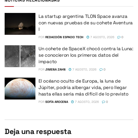
La startup argentina TLON Space avanza
con nuevas pruebas de su cohete Aventura
I
POR
REDACCIÓN ESPACIO TECH
7 AGOSTO, 2026
0
Un cohete de SpaceX chocó contra la Luna:
se conocieron los primeros datos del
impacto
POR
JIMENA ZAHN
7 AGOSTO, 2026
0
El océano oculto de Europa, la luna de
Júpiter, podría albergar vida, pero llegar
hasta ellas sería más difícil de lo previsto
POR
SOFÍA AROCENA
7 AGOSTO, 2026
0
Deja una respuesta