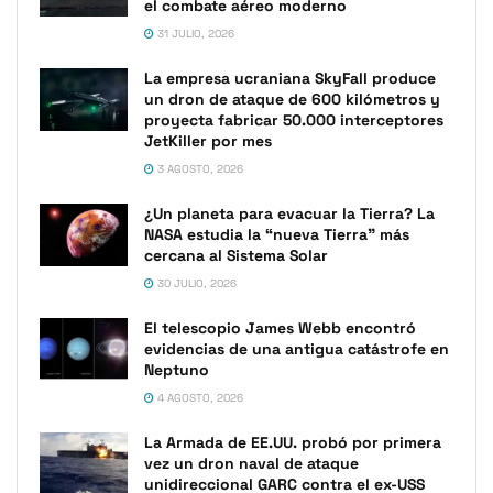
el combate aéreo moderno
31 JULIO, 2026
La empresa ucraniana SkyFall produce
un dron de ataque de 600 kilómetros y
proyecta fabricar 50.000 interceptores
JetKiller por mes
3 AGOSTO, 2026
¿Un planeta para evacuar la Tierra? La
NASA estudia la “nueva Tierra” más
cercana al Sistema Solar
30 JULIO, 2026
El telescopio James Webb encontró
evidencias de una antigua catástrofe en
Neptuno
4 AGOSTO, 2026
La Armada de EE.UU. probó por primera
vez un dron naval de ataque
unidireccional GARC contra el ex-USS