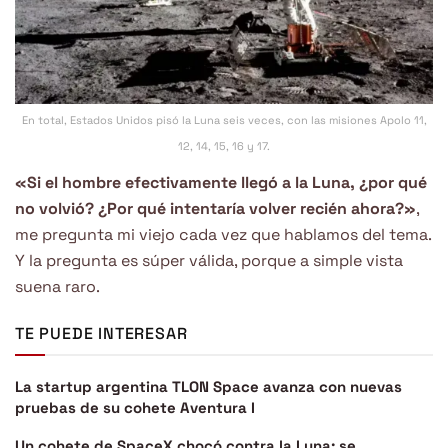
En total, Estados Unidos pisó la Luna seis veces, con las misiones Apolo 11,
12, 14, 15, 16 y 17.
«Si el hombre efectivamente llegó a la Luna, ¿por qué
no volvió? ¿Por qué intentaría volver recién ahora?»
,
me pregunta mi viejo cada vez que hablamos del tema.
Y la pregunta es súper válida, porque a simple vista
suena raro.
TE PUEDE INTERESAR
La startup argentina TLON Space avanza con nuevas
pruebas de su cohete Aventura I
Un cohete de SpaceX chocó contra la Luna: se