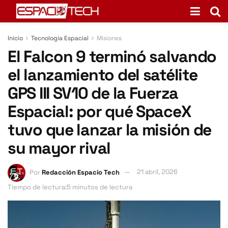
Inicio
Tecnología Espacial
Misiones
El Falcon 9 terminó salvando
el lanzamiento del satélite
GPS III SV10 de la Fuerza
Espacial: por qué SpaceX
tuvo que lanzar la misión de
su mayor rival
Por
Redacción Espacio Tech
21 abril, 2026
Tiempo de lectura:5 minutos de lectura