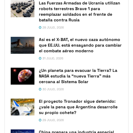
Las Fuerzas Armadas de Ucrania utilizan
robots terrestres Brave 1 para
reemplazar soldados en el frente de
batalla contra Rusia
28 JULIO, 2026
Así es el X-BAT, el nuevo caza autónomo
que EE.UU. está ensayando para cambiar
el combate aéreo moderno
31 JULIO, 2026
¿Un planeta para evacuar la Tierra? La
NASA estudia la “nueva Tierra” más
cercana al Sistema Solar
30 JULIO, 2026
El proyecto Tronador sigue detenido:
¿vale la pena que Argentina desarrolle
su propio cohete?
29 JULIO, 2026
China prepara una industria espacial