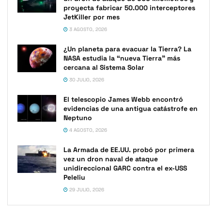
proyecta fabricar 50.000 interceptores
JetKiller por mes
3 AGOSTO, 2026
¿Un planeta para evacuar la Tierra? La
NASA estudia la “nueva Tierra” más
cercana al Sistema Solar
30 JULIO, 2026
El telescopio James Webb encontró
evidencias de una antigua catástrofe en
Neptuno
4 AGOSTO, 2026
La Armada de EE.UU. probó por primera
vez un dron naval de ataque
unidireccional GARC contra el ex-USS
Peleliu
29 JULIO, 2026