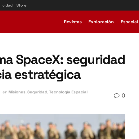
licidad
Store
Revistas
Exploración
Espacial
ilema SpaceX: seguridad
cia estratégica
en
Misiones
,
Seguridad
,
Tecnología Espacial
0