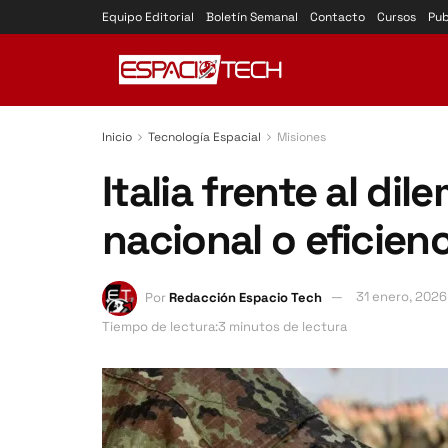
Equipo Editorial
Boletín Semanal
Contacto
Cursos
Pub
Inicio
Tecnología Espacial
Misiones
Italia frente al d
nacional o eficien
Por
Redacción Espacio Tech
31 enero, 2026
Tiempo de lectura:3 minutos de lectura