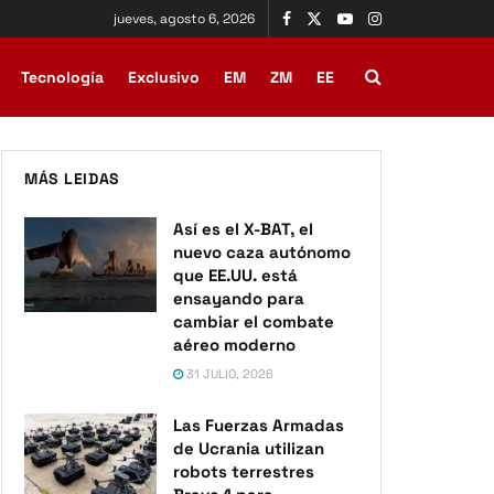
jueves, agosto 6, 2026
Tecnología
Exclusivo
EM
ZM
EE
MÁS LEIDAS
Así es el X-BAT, el
nuevo caza autónomo
que EE.UU. está
ensayando para
cambiar el combate
aéreo moderno
31 JULIO, 2026
Las Fuerzas Armadas
de Ucrania utilizan
robots terrestres