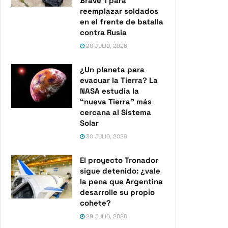
Brave 1 para
reemplazar soldados
en el frente de batalla
contra Rusia
28 JULIO, 2026
¿Un planeta para
evacuar la Tierra? La
NASA estudia la
“nueva Tierra” más
cercana al Sistema
Solar
30 JULIO, 2026
El proyecto Tronador
sigue detenido: ¿vale
la pena que Argentina
desarrolle su propio
cohete?
29 JULIO, 2026