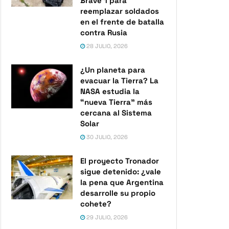
Brave 1 para
reemplazar soldados
en el frente de batalla
contra Rusia
28 JULIO, 2026
¿Un planeta para
evacuar la Tierra? La
NASA estudia la
“nueva Tierra” más
cercana al Sistema
Solar
30 JULIO, 2026
El proyecto Tronador
sigue detenido: ¿vale
la pena que Argentina
desarrolle su propio
cohete?
29 JULIO, 2026