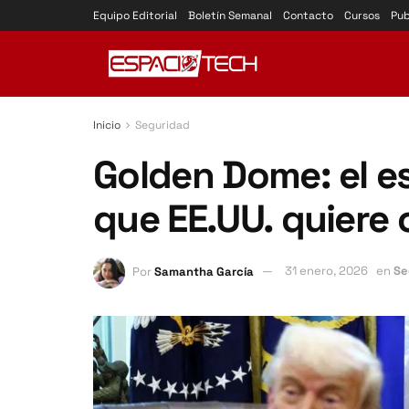
Equipo Editorial
Boletín Semanal
Contacto
Cursos
Pub
Inicio
Seguridad
Golden Dome: el e
que EE.UU. quiere 
Por
Samantha García
31 enero, 2026
en
Se