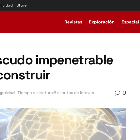
licidad
Store
Revistas
Exploración
Espacial
scudo impenetrable
construir
0
guridad
Tiempo de lectura:5 minutos de lectura