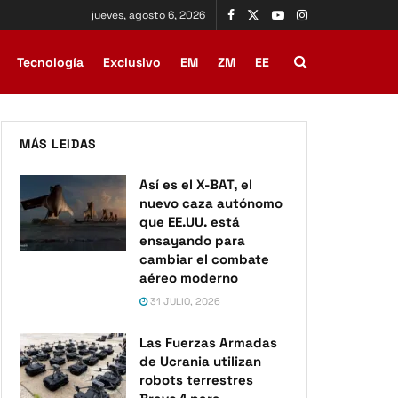
jueves, agosto 6, 2026
Tecnología
Exclusivo
EM
ZM
EE
MÁS LEIDAS
Así es el X-BAT, el
nuevo caza autónomo
que EE.UU. está
ensayando para
cambiar el combate
aéreo moderno
31 JULIO, 2026
Las Fuerzas Armadas
de Ucrania utilizan
robots terrestres