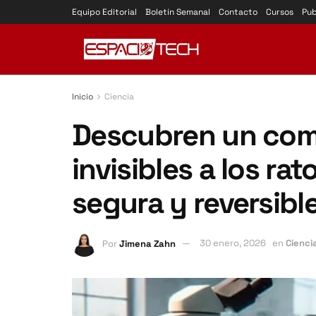
Equipo Editorial
Boletín Semanal
Contacto
Cursos
Pub
Inicio
Ciencia
Descubren un com
invisibles a los r
segura y reversibl
Por
Jimena Zahn
30 enero, 2026
en
Cienci