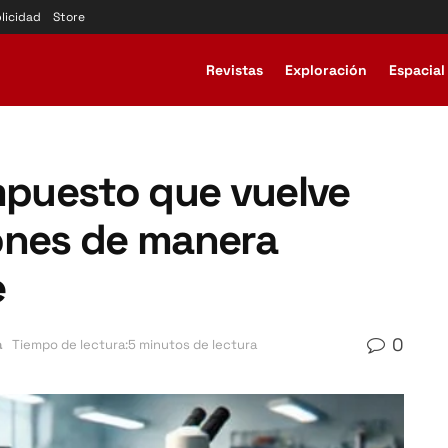
licidad
Store
Revistas
Exploración
Espacial
puesto que vuelve
atones de manera
e
0
a
Tiempo de lectura:5 minutos de lectura