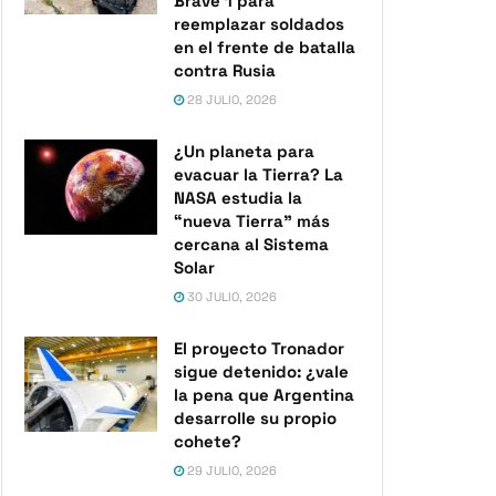
Brave 1 para
reemplazar soldados
en el frente de batalla
contra Rusia
28 JULIO, 2026
¿Un planeta para
evacuar la Tierra? La
NASA estudia la
“nueva Tierra” más
cercana al Sistema
Solar
30 JULIO, 2026
El proyecto Tronador
sigue detenido: ¿vale
la pena que Argentina
desarrolle su propio
cohete?
29 JULIO, 2026