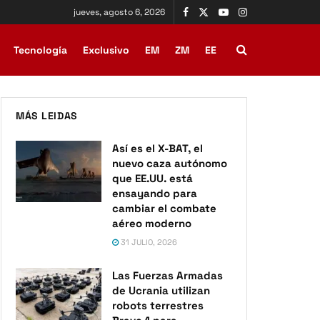
jueves, agosto 6, 2026
Tecnología
Exclusivo
EM
ZM
EE
MÁS LEIDAS
Así es el X-BAT, el
nuevo caza autónomo
que EE.UU. está
ensayando para
cambiar el combate
aéreo moderno
31 JULIO, 2026
Las Fuerzas Armadas
de Ucrania utilizan
robots terrestres