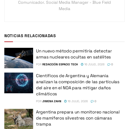
Comunicador. Social Media Manager - Blue Field
Media
NOTICIAS RELACIONADAS
Un nuevo método permitiría detectar
armas nucleares ocultas en satélites
POR
REDACCIÓN ESPACIO TECH
16 JULIO, 2026
0
Científicos de Argentina y Alemania
analizan la composición de las partículas
del aire en el NOA para mitigar daños
climáticos
POR
JIMENA ZAHN
16 JULIO, 2026
0
Argentina prepara un monitoreo nacional
de mamíferos silvestres con cámaras
trampa