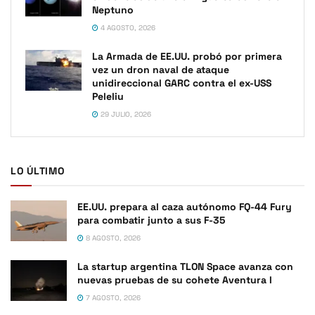
Neptuno
4 AGOSTO, 2026
La Armada de EE.UU. probó por primera
vez un dron naval de ataque
unidireccional GARC contra el ex-USS
Peleliu
29 JULIO, 2026
LO ÚLTIMO
EE.UU. prepara al caza autónomo FQ-44 Fury
para combatir junto a sus F-35
8 AGOSTO, 2026
La startup argentina TLON Space avanza con
nuevas pruebas de su cohete Aventura I
7 AGOSTO, 2026