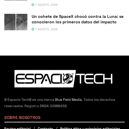
7 AGOSTO, 2026
Un cohete de SpaceX chocó contra la Luna: se
conocieron los primeros datos del impacto
7 AGOSTO, 2026
© Espacio Tech© es una marca
Blue Field Media
. Todos los derechos
reservados. Registro DNDA 02986459.
SOBRE NOSOTROS
Equipo editorial
Contacto
Política ética y principios editoriales