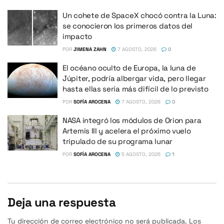
Un cohete de SpaceX chocó contra la Luna:
se conocieron los primeros datos del
impacto
POR
JIMENA ZAHN
7 AGOSTO, 2026
0
El océano oculto de Europa, la luna de
Júpiter, podría albergar vida, pero llegar
hasta ellas sería más difícil de lo previsto
POR
SOFÍA AROCENA
7 AGOSTO, 2026
0
NASA integró los módulos de Orion para
Artemis III y acelera el próximo vuelo
tripulado de su programa lunar
POR
SOFÍA AROCENA
5 AGOSTO, 2026
1
Deja una respuesta
Tu dirección de correo electrónico no será publicada.
Los