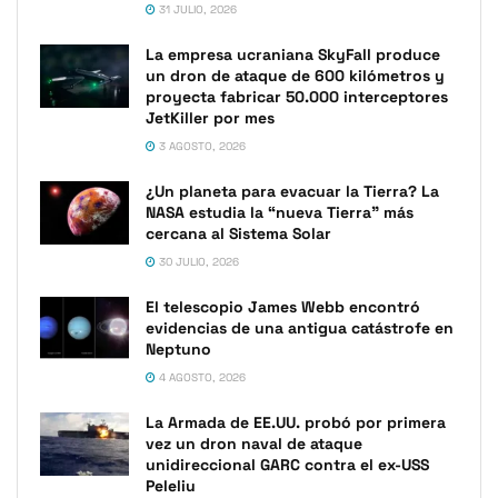
31 JULIO, 2026
La empresa ucraniana SkyFall produce
un dron de ataque de 600 kilómetros y
proyecta fabricar 50.000 interceptores
JetKiller por mes
3 AGOSTO, 2026
¿Un planeta para evacuar la Tierra? La
NASA estudia la “nueva Tierra” más
cercana al Sistema Solar
30 JULIO, 2026
El telescopio James Webb encontró
evidencias de una antigua catástrofe en
Neptuno
4 AGOSTO, 2026
La Armada de EE.UU. probó por primera
vez un dron naval de ataque
unidireccional GARC contra el ex-USS
Peleliu