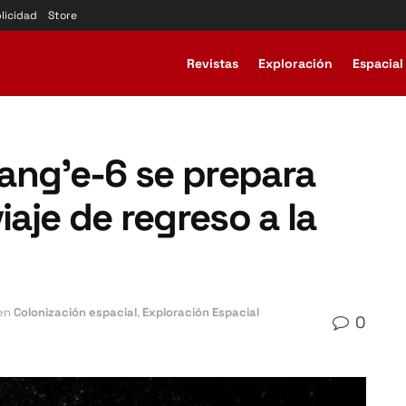
licidad
Store
Revistas
Exploración
Espacial
ang’e-6 se prepara
iaje de regreso a la
en
Colonización espacial
,
Exploración Espacial
0