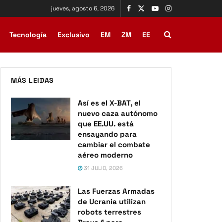
jueves, agosto 6, 2026
Tecnología
Exclusivo
EM
ZM
EE
MÁS LEIDAS
Así es el X-BAT, el
nuevo caza autónomo
que EE.UU. está
ensayando para
cambiar el combate
aéreo moderno
31 JULIO, 2026
Las Fuerzas Armadas
de Ucrania utilizan
robots terrestres