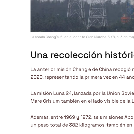
La sonda Chang’e-6, en el cohete Gran Marcha-5 Y8, el 3 de may
Una recolección histór
La anterior misión Chang’e de China recogió m
2020, representando la primera vez en 44 año
La misión Luna 24, lanzada por la Unión Sovi
Mare Crisium también en el lado visible de la 
Además, entre 1969 y 1972, seis misiones Apo
un peso total de 382 kilogramos, también en el 