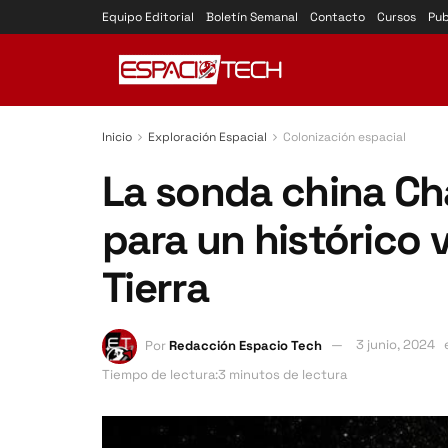
Equipo Editorial
Boletín Semanal
Contacto
Cursos
Pub
Inicio
Exploración Espacial
Colonización espacial
La sonda china Ch
para un histórico v
Tierra
Por
Redacción Espacio Tech
3 junio, 2024
Tiempo de lectura:3 minutos de lectura