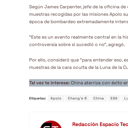
Según James Carpenter, jefe de la oficina de 
muestras recogidas por las misiones Apolo s
época de bombardeo extremadamente intenso 
“Este es un evento realmente central en la his
controversia sobre si sucedió o no”, agregó.
Por ello, consideró que “para entender eso, e
muestras de la cara oculta de la Luna de la C
Tal vez te interese:
China aterriza con éxito e
Etiquetas:
Apolo
Chang'e 6
China
ESA
L
Redacción Espacio Te