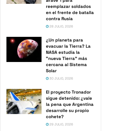
Brave 1 para
reemplazar soldados
en el frente de batalla
contra Rusia
28 JULIO, 2026
¿Un planeta para
evacuar la Tierra? La
NASA estudia la
“nueva Tierra” más
cercana al Sistema
Solar
30 JULIO, 2026
El proyecto Tronador
sigue detenido: ¿vale
la pena que Argentina
desarrolle su propio
cohete?
29 JULIO, 2026