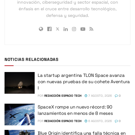
innovación, ciberseguridad y sector espacial, con
énfasis en el cruce entre desarrollo tecnológico,
defensa y seguridad.
NOTICIAS RELACIONADAS
La startup argentina TLON Space avanza
con nuevas pruebas de su cohete Aventura
I
POR
REDACCIÓN ESPACIO TECH
7 AGOSTO, 2026
0
SpaceX rompe un nuevo récord: 90
lanzamientos en menos de 8 meses
POR
REDACCIÓN ESPACIO TECH
6 AGOSTO, 2026
0
Blue Origin identifica una falla técnica en