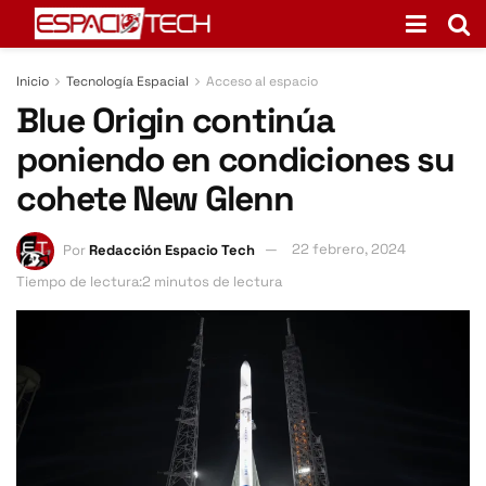
Inicio
Tecnología Espacial
Acceso al espacio
Blue Origin continúa
poniendo en condiciones su
cohete New Glenn
Por
Redacción Espacio Tech
22 febrero, 2024
Tiempo de lectura:2 minutos de lectura