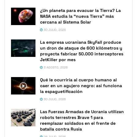
¿Un planeta para evacuar la Tierra? La
NASA estudia la “nueva Tierra” más
cercana al Sistema Solar
30 JULIO, 2026
La empresa ucraniana SkyFall produce
un dron de ataque de 600 kilómetros y
proyecta fabricar 50.000 interceptores
JetKiller por mes
3 AGOSTO, 2026
Qué le ocurriría al cuerpo humano al
caer en un agujero negro: así funciona
la espaguetificación
30 JULIO, 2026
Las Fuerzas Armadas de Ucrania utilizan
robots terrestres Brave 1 para
reemplazar soldados en el frente de
batalla contra Rusia
28 JULIO, 2026